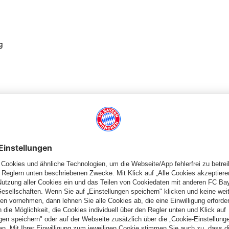
g
kleine Würfel schneiden, die Schalotten schälen und in kleine
 und Champignons 1 bis 2 Minuten anschwitzen, mit Salz, Pfeffer