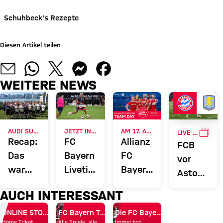
Schuhbeck's Rezepte
Diesen Artikel teilen
WEITERE NEWS
GALL
AUDI SUMMER TOUR 2026
JETZT INFORMIEREN
AM 17. AUGUST
LIVE BEI FC BAYERN TV PLUS
Recap:
FC
Allianz
FCB
Das
Bayern
FC
vor
war
Liveticker:
Bayern
Aston
der
Alle
Team
Villa:
AUCH INTERESSANT
Donnerstag
Infos
Day
„Gute
des FC
rund
ONLINE STORE
FC Bayern TV PLUS
Die FC Bayern Apps
Herausfor
Home Trikot
Alle Spiele, alle
Immer top