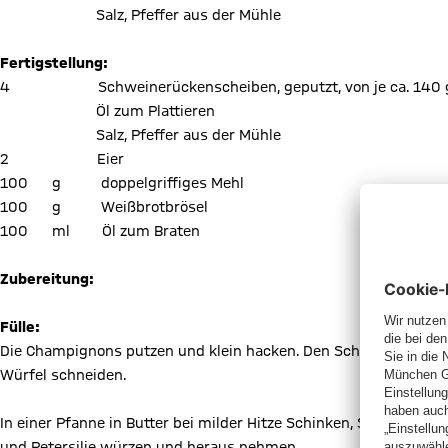
Salz, Pfeffer aus der Mühle
Fertigstellung:
4 Schweinerückenscheiben, geputzt, von je ca. 140 
Öl zum Plattieren
Salz, Pfeffer aus der Mühle
2 Eier
100 g doppelgriffiges Mehl
100 g Weißbrotbrösel
100 ml Öl zum Braten
Zubereitung:
Fülle:
Die Champignons putzen und klein hacken. Den Schinken in sehr 
Würfel schneiden.
In einer Pfanne in Butter bei milder Hitze Schinken, Schalotten
und Petersilie würzen und heraus nehmen.