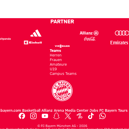
Zitronen-
Prozent
Senf-
abliefern“
Rahm
PARTNER
Teams
Herren
Frauen
Amateure
U19
Campus Teams
cbayern.com
Basketball
Allianz Arena
Media Center
Jobs
FC Bayern Tours
©
FC Bayern München AG
–
2026