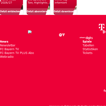
Bayern
um
gegen
2026/27
Tore, Highlights
informiert
und Emotionen
in
unsere
ein
Jetzt entdecken
Jetzt abonnieren!
Jetzt downloaden!
Hongkong
Profis
Top-
Team“
News
Spiele
Newsletter
Tabellen
FC Bayern TV
Statistiken
FC Bayern TV PLUS Abo
Tickets
Webradio
f