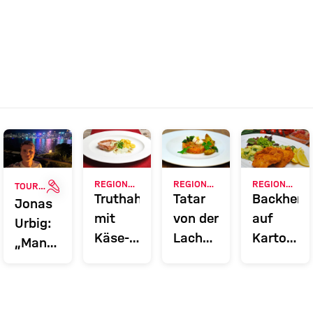
ERIE
INTERVIEW
REGIONALE VIELFALT - FRISCH AUF DEN TISCH
REGIONALE VIELFALT - FRISCH AUF DEN TISCH
REGIONALE VIELFALT - FRISCH AUF DEN TISCH
TOUR TALK
Truthahnsteak
Tatar
Backhend
Jonas
mit
von der
auf
Urbig:
Käse-
Lachsforelle
Kartoffel-
„Man
Kräuter-
mit
Endivien-
muss
Sauce
Kartoffelspalten
Salat
immer
und
derung
100