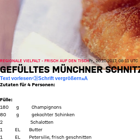
REGIONALE VIELFALT - FRISCH AUF DEN TISCH
Fr., 20.10.2017, 08:11 UTC
GEFÜLLTES MÜNCHNER SCHNIT
Text vorlesen
Schrift vergrößern
Zutaten für 4 Personen:
Fülle:
180 g Champignons
80 g gekochter Schinken
2 Schalotten
1 EL Butter
1 EL Petersilie, frisch geschnitten