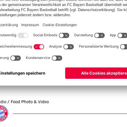
die Längsseite so einschneiden, dass es am Ende gerade noch
n Schnitzeln klopfen und mit Salz und Pfeffer würzen. Die
n wenig frei bleibt und die zweite Hälfte darüber klappen.
, anschließend in Ei und zuletzt in den Weißbrotbröseln wenden.
ten. Aus der Pfanne nehmen und auf Küchenpapier abtropfen
dio / Food Photo & Video