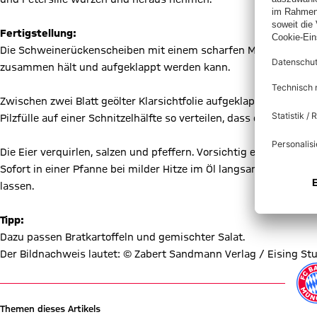
Fertigstellung:
Die Schweinerückenscheiben mit einem scharfen Messer durch 
zusammen hält und aufgeklappt werden kann.
Zwischen zwei Blatt geölter Klarsichtfolie aufgeklappt zu dünne
Pilzfülle auf einer Schnitzelhälfte so verteilen, dass der Rand ei
Die Eier verquirlen, salzen und pfeffern. Vorsichtig erst in Mehl
Sofort in einer Pfanne bei milder Hitze im Öl langsam hell bra
lassen.
Tipp:
Dazu passen Bratkartoffeln und gemischter Salat.
Der Bildnachweis lautet: © Zabert Sandmann Verlag / Eising Stu
Themen dieses Artikels