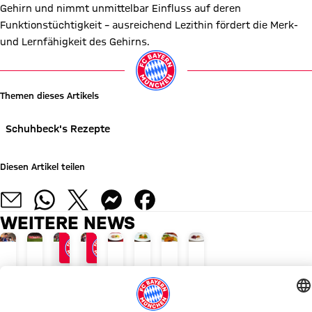
Gehirn und nimmt unmittelbar Einfluss auf deren
Funktionstüchtigkeit – ausreichend Lezithin fördert die Merk-
und Lernfähigkeit des Gehirns.
Themen dieses Artikels
Schuhbeck's Rezepte
Diesen Artikel teilen
WEITERE NEWS
JETZT INFORMIEREN
AUDI SUMMER TOUR 2026
ABSCHLUSS DER ASIENTOUR
NACH AUDI FOOTBALL SUMMIT
REGIONALE VIELFALT - FRISCH AUF DEN TIS
REGIONALE VIELFALT - FRISCH AUF DE
REGIONALE VIELFALT - FRISCH 
REGIONALE VIELFALT - FR
FC
Recap:
FCB
Vincent
Truthahnsteak
Tatar
Backhendl
Hirschrücken
Bayern
Das
freut
Kompany:
mit
von
auf
mit
Liveticker:
war
sich
„Es
Käse-
der
Kartoffel-
Blaukraut