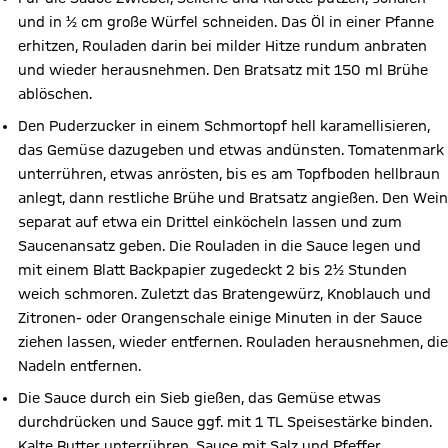
und in ½ cm große Würfel schneiden. Das Öl in einer Pfanne
erhitzen, Rouladen darin bei milder Hitze rundum anbraten
und wieder herausnehmen. Den Bratsatz mit 150 ml Brühe
ablöschen.
Den Puderzucker in einem Schmortopf hell karamellisieren,
das Gemüse dazugeben und etwas andünsten. Tomatenmark
unterrühren, etwas anrösten, bis es am Topfboden hellbraun
anlegt, dann restliche Brühe und Bratsatz angießen. Den Wein
separat auf etwa ein Drittel einköcheln lassen und zum
Saucenansatz geben. Die Rouladen in die Sauce legen und
mit einem Blatt Backpapier zugedeckt 2 bis 2½ Stunden
weich schmoren. Zuletzt das Bratengewürz, Knoblauch und
Zitronen- oder Orangenschale einige Minuten in der Sauce
ziehen lassen, wieder entfernen. Rouladen herausnehmen, die
Nadeln entfernen.
Die Sauce durch ein Sieb gießen, das Gemüse etwas
durchdrücken und Sauce ggf. mit 1 TL Speisestärke binden.
Kalte Butter unterrühren, Sauce mit Salz und Pfeffer