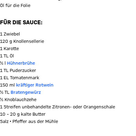
Öl für die Folie
FÜR DIE SAUCE:
1 Zwiebel
120 g Knollensellerie
1 Karotte
1 TL Öl
½ l
Hühnerbrühe
1 TL Puderzucker
1 EL Tomatenmark
150 ml
kräftiger Rotwein
½ TL
Bratengewürz
½ Knoblauchzehe
1 Streifen unbehandelte Zitronen- oder Orangenschale
10 – 20 g kalte Butter
Salz • Pfeffer aus der Mühle