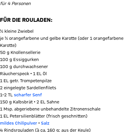
für 4 Personen
FÜR DIE ROULADEN:
½ kleine Zwiebel
je ½ orangefarbene und gelbe Karotte (oder 1 orangefarbene
Karotte)
50 g Knollensellerie
100 g Essiggurken
100 g durchwachsener
Räucherspeck • 1 EL Öl
1 EL getr. Trompetenpilze
2 eingelegte Sardellenfilets
1–2 TL
scharfer Senf
150 g Kalbsbrät • 2 EL Sahne
1 Msp. abgeriebene unbehandelte Zitronenschale
1 EL Petersilienblätter (frisch geschnitten)
mildes Chilipulver
•
Salz
4 Rindsrouladen (à ca. 160 g; aus der Keule)