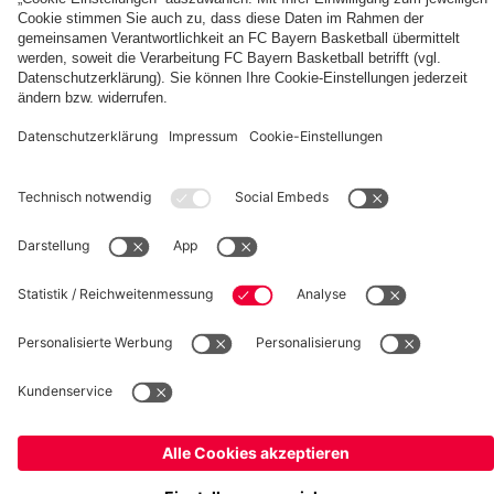
fcbayern.com
Basketball
Allianz Arena
Media Center
Jobs
FC Bayern Tours
©
FC Bayern München AG
–
2026
Impressum
Datenschutz
Nutzungsbedingungen
Barrierefreiheit
Kinder- und Jugendschutz
Hinweisgebersystem
FAQ
Kontakt
Verträge hier kündigen
Cookie-Einstellungen