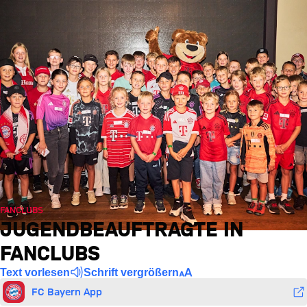
FANCLUBS
JUGENDBEAUFTRAGTE IN
FANCLUBS
Text vorlesen
Schrift vergrößern
FC Bayern App