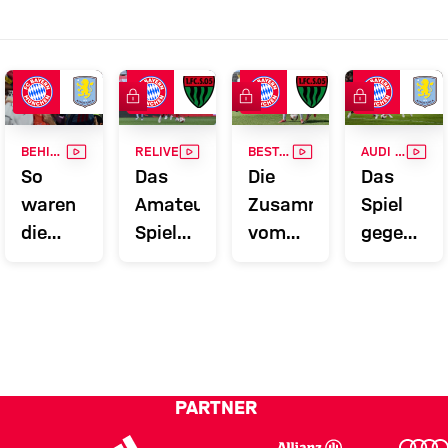
FC Bayern TV PLUS
FC Bayern TV PLUS
FC Bayern TV
VIDEO
VIDEO
VIDEO
VID
BEHIND THE SCENES-VIDEO
RELIVE
BEST OF
AUDI FOOTBALL SUMMIT
So
Das
Die
Das
waren
Amateure-
Zusammenfassung
Spiel
die
Spiel
vom
gegen
Tage
gegen
Amateure-
Aston
des FC
Schweinfurt
Heimspiel
Villa in
Bayern
in
gegen
voller
in
voller
Schweinfurt
Länge
Hongkong
Länge
PARTNER