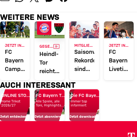
WEITERE NEWS
VIDEO
JETZT INFORMIEREN
MITGLIEDERMAGAZIN 51
JETZT INFORMIEREN
GEGEN SCHWEINFURT
FC
Saisonvorschau:
FC
Heindl-
Bayern
Rekorde
Bayern
Tor
Campus
sind
Liveticker:
reicht
Ticker:
zum
Alle
nicht
AUCH INTERESSANT
Alle
Brechen
Infos
zum
Infos
da
rund
ONLINE STORE
FC Bayern TV PLUS
Die FC Bayern Apps
Sieg:
Home Trikot
Alle Spiele, alle
Immer top
rund
um
Amateure
2026/27
Tore, Highlights
informiert
und Emotionen
um
unsere
holen
Jetzt entdecken
Jetzt abonnieren!
Jetzt downloaden!
unseren
Profis
ersten
Nachwuchs
Saisonpunkt