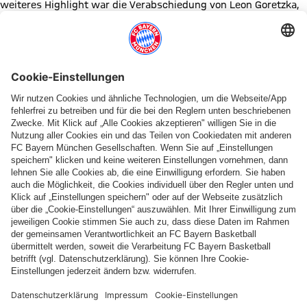
weiteres Highlight war die Verabschiedung von Leon Goretzka,
der noch einmal von den Fans gefeiert wurde. Goretzka lief
nämlich acht Jahre lang für den FC Bayern auf.
Nach der Party erzählten uns die Spieler, dass die Meisterfeier
für sie immer ein besonders Erlebnis ist. „Jeder genießt die
schöne Stimmung auf dem Balkon. Das wird für immer im
Gedächtnis bleiben“, erklärte Jamal Musiala, und Josip Stanisic
sagte: „Ich glaube, die Fans mögen es sehr, wenn wir am
Rathaus sind: Für sie ist es ein einzigartiges Erlebnis, und auch
für uns ist es jedes Jahr aufs Neue sehr schön.“ Das finden wir
auch! Die FC Bayern-Meisterfeier so nah miterleben zu dürfen,
war einfach genial!
Gehe zu Gallerie Seite: Zur Bildergalerie
+
10
PARTNER