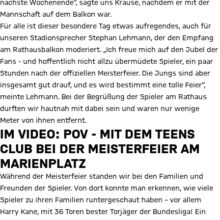
nächste Wochenende“, sagte uns Krause, nachdem er mit der
Mannschaft auf dem Balkon war.
Für alle ist dieser besondere Tag etwas aufregendes, auch für
unseren Stadionsprecher Stephan Lehmann, der den Empfang
am Rathausbalkon moderiert. „Ich freue mich auf den Jubel der
Fans - und hoffentlich nicht allzu übermüdete Spieler, ein paar
Stunden nach der offiziellen Meisterfeier. Die Jungs sind aber
insgesamt gut drauf, und es wird bestimmt eine tolle Feier“,
meinte Lehmann. Bei der Begrüßung der Spieler am Rathaus
durften wir hautnah mit dabei sein und waren nur wenige
Meter von ihnen entfernt.
IM VIDEO: POV - MIT DEM TEENS
CLUB BEI DER MEISTERFEIER AM
MARIENPLATZ
Video abspielen
Während der Meisterfeier standen wir bei den Familien und
Freunden der Spieler. Von dort konnte man erkennen, wie viele
Spieler zu ihren Familien runtergeschaut haben – vor allem
Harry Kane, mit 36 Toren bester Torjäger der Bundesliga! Ein