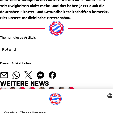
seit Ewigkeiten nicht mehr. Und das haben jetzt auch die
deutschen Fitness- und Gesundheitszeitschriften bemerkt.
Hier unsere medizinische Presseschau.
Themen dieses Artikels
Rotwild
Diesen Artikel teilen
WEITERE NEWS
FC Bayern TV PLUS
FC Bayern TV PLUS
VIDEO
VIDEO
VIDEO
MITGLIEDERMAGAZIN 51
AUDI SUMMER TOUR 2026
JETZT INFORMIEREN
SÄBENER STORIES
SÄBENER STORIES
BEST OF
GEGEN SCHWEINFURT
AUDI FOOTBALL SUMMIT
Saisonvorschau:
Recap:
FC
Von
Von
Die
Heindl-
Das
Rekorde
Das
Bayern
Kalle
Paul
Zusammenfassung
Tor
Spiel