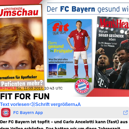
ROTWILD
Sa., 11.03.2017, 10:43 UTC
FIT FOR FUN
Text vorlesen
Schrift vergrößern
FC Bayern App
Der FC Bayern ist topfit – und Carlo Ancelotti kann (fast) aus
dem Vollen schöpfen. Das hatten wir um diese Jahreszeit