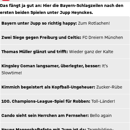
Das fängt ja gut an: Hier die Bayern-Schlagzeilen nach den
ersten beiden Spielen unter Jupp Heynckes.​
Bayern unter Jupp so richtig happy:
Zum Rotlachen!
Zwei Siege gegen Freiburg und Celtic:
FC Dreiern München
Thomas Müller glänzt und trifft:
Wieder ganz der Kalte
Kingsley Coman langsamer, überlegter, besser:
It’s
Slowtime!
Kimmich begeistert als Kopfball-Ungeheuer:
Zucker-Rübe
100. Champions-League-Spiel für Robben:
Toll-Länder!
Cando sieht sein Herrchen am Fernseher:
Bello again
Neues Mannschaftsfoto mit Jupp ist da:
Teambilding-