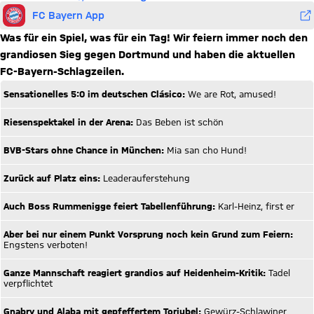
FC Bayern App
Was für ein Spiel, was für ein Tag! Wir feiern immer noch den
grandiosen Sieg gegen Dortmund und haben die aktuellen
FC-Bayern-Schlagzeilen.
Sensationelles 5:0 im deutschen Clásico:
We are Rot, amused!
Riesenspektakel in der Arena:
Das Beben ist schön
BVB-Stars ohne Chance in München:
Mia san cho Hund!
Zurück auf Platz eins:
Leaderauferstehung
Auch Boss Rummenigge feiert Tabellenführung:
Karl-Heinz, first er
Aber bei nur einem Punkt Vorsprung noch kein Grund zum Feiern:
Engstens verboten!
Ganze Mannschaft reagiert grandios auf Heidenheim-Kritik:
Tadel
verpflichtet
Gnabry und Alaba mit gepfeffertem Torjubel:
Gewürz-Schlawiner