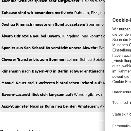
Aber die Schalker spielen sehr aufgeweckt:
Davids Wache
Zuhause sind wir besonders motiviert:
Dahoam, Biss, dahoam!
Joshua Kimmich musste ein Spiel aussetzen:
Sperren ohne Ball
Álvaro Odriozola neu bei Bayern:
Klingeling, hier kommt der Leiher-Man
Spanier aus San Sebastián verstärkt unsere Abwehr:
Basken-Stütze
Cleverer Transfer bis zum Sommer:
Leihen-Schlau-Spieler
Klinsmann nach Bayern-4:0 in Berlin schwer enttäuscht:
Jürgen, k.o., l
Manuel Neuer stellt weiteren historischen Rekord auf:
Macht-Wächter
Bayern-Lazarett löst sich langsam auf:
Wunde gibt es nimmer wieder
Ajax-Youngster Nicolas Kühn neu bei den Amateuren:
Aktion Morgenki