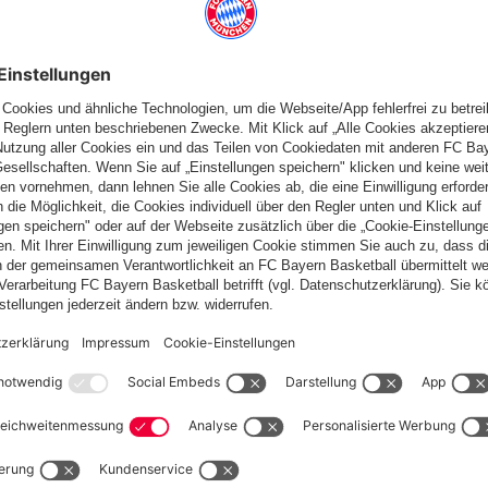
n
eer
nd