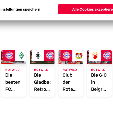
ROTWILD
ROTWILD
ROTWILD
ROTWILD
Die
Die
Club
Die 6:0
besten
Gladbach-
der
in
FC
Retro-
Roten
Belgrad-
Bayern-
Schlagzeilen
gegen
GIFs
Videospiele
von
Bender
1976