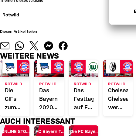
Themen dieses Artikels
Rotwild
Diesen Artikel teilen
WEITERE NEWS
ROTWILD
ROTWILD
ROTWILD
ROTWILD
Die
Das
Das
Chelsea,
GIFs
Bayern-
Festtagsprogramm
Chelsea,
zum
2020-
auf FC
wer
Rückrundenstart
Doppel
Bayern
war
AUCH INTERESSANT
TV LIVE
nochmal
ONLINE STORE
FC Bayern TV PLUS
Die FC Bayern Apps
Chelsea?