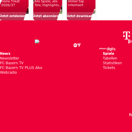
Home Trikot
Alle Spiele, alle
Immer top
2026/27
Tore, Highlights
informiert
und Emotionen
Jetzt entdecken
Jetzt abonnieren!
Jetzt downloaden!
News
Spiele
Newsletter
Tabellen
FC Bayern TV
Statistiken
FC Bayern TV PLUS Abo
Tickets
Webradio
f