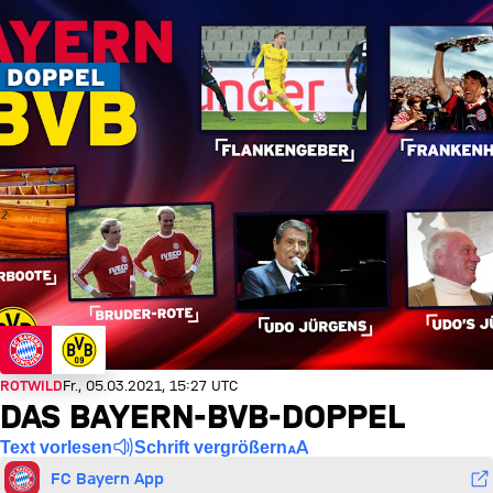
ROTWILD
Fr., 05.03.2021, 15:27 UTC
DAS BAYERN-BVB-DOPPEL
Text vorlesen
Schrift vergrößern
FC Bayern App