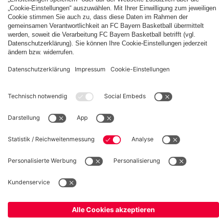
fcbayern.com
Basketball
Allianz Arena
Media Center
Jobs
FC Bayern Tours
©
FC Bayern München AG
–
2026
Impressum
Datenschutz
Nutzungsbedingungen
Barrierefreiheit
Kinder- und Jugendschutz
Hinweisgebersystem
FAQ
Kontakt
Verträge hier kündigen
Cookie-Einstellungen