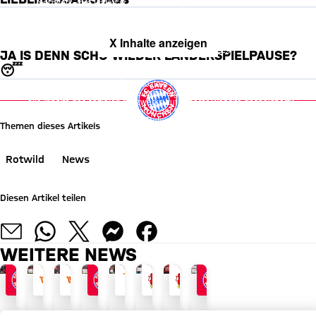
Netzwerk, Ihre Daten (z. B. IP-Adresse) mit Hilfe von Cookies zu
verarbeiten. Vorher kann das soziale Netzwerk keine Daten über Sie
erheben, um Ihnen die Inhalte anzuzeigen. Diese Einstellung wird für
alle Inhalte des sozialen Netzwerks auf unserer Website gespeichert
und Sie können dies jederzeit in der
Cookie-Einwilligungslösung
X Inhalte anzeigen
ändern. Details:
Datenschutzerklärung
JA IS DENN SCHO WIEDER LÄNDERSPIELPAUSE?
Mit Klick auf den Button ermöglichen Sie es diesem sozialen
😴
Netzwerk, Ihre Daten (z. B. IP-Adresse) mit Hilfe von Cookies zu
verarbeiten. Vorher kann das soziale Netzwerk keine Daten über Sie
erheben, um Ihnen die Inhalte anzuzeigen. Diese Einstellung wird für
alle Inhalte des sozialen Netzwerks auf unserer Website gespeichert
und Sie können dies jederzeit in der
Cookie-Einwilligungslösung
ändern. Details:
Datenschutzerklärung
Themen dieses Artikels
Rotwild
News
Diesen Artikel teilen
WEITERE NEWS
ROTWILD
ROTWILD
ROTWILD
ROTWILD
ROTWILD
ROTWILD
ROTWILD
ROTWILD
5:2!
5:2!
Yes
4:0!
4:0!
5:1!
Die
1:2!