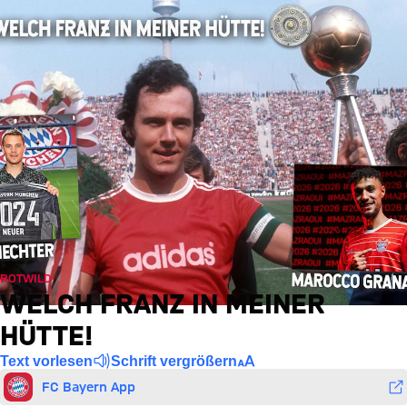
ROTWILD
WELCH FRANZ IN MEINER
HÜTTE!
Text vorlesen
Schrift vergrößern
FC Bayern App