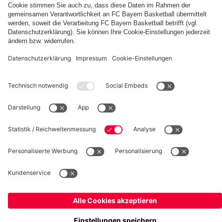
fcbayern.com
Basketball
Allianz Arena
Media Center
Jobs
FC Bayern Tours
©
FC Bayern München AG
–
2026
Impressum
Datenschutz
Nutzungsbedingungen
Barrierefreiheit
Kinder- und Jugendschutz
Hinweisgebersystem
FAQ
Kontakt
Verträge hier kündigen
Cookie-Einstellungen