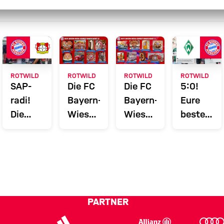
ROTWILD
ROTWILD
ROTWILD
ROTWILD
SAP-
Die FC
Die FC
5:0!
radi!
Bayern-
Bayern-
Eure
Die
Wiesn:
Wiesn:
besten
GIFs
Korrekt
Korrekt
„Mon
zum
eingeschenkt
eingeschenkt
dieu,
Garden
(2)
(1)
Michael!“
und zu
Tweets
Bayer
PARTNER