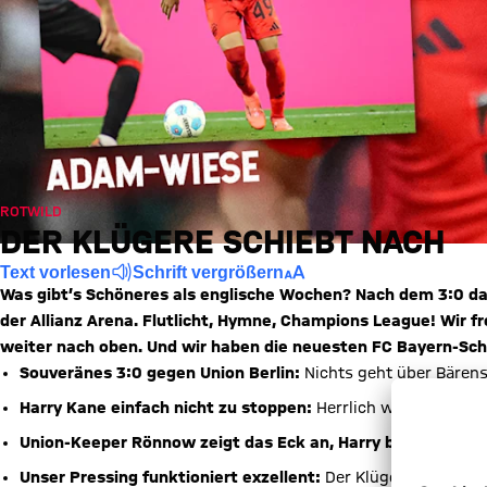
ROTWILD
DER KLÜGERE SCHIEBT NACH
Text vorlesen
Schrift vergrößern
Was gibt’s Schöneres als englische Wochen? Nach dem 3:0 da
der Allianz Arena. Flutlicht, Hymne, Champions League! Wir fr
weiter nach oben. Und wir haben die neuesten FC Bayern-Sch
Souveränes 3:0 gegen Union Berlin:
Nichts geht über Bärens
Harry Kane einfach nicht zu stoppen:
Herrlich währt am län
Union-Keeper Rönnow zeigt das Eck an, Harry bleibt cool:
D
Unser Pressing funktioniert exzellent:
Der Klügere schiebt 