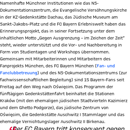
Namenhafte Münchner Institutionen wie das NS-
Dokumentationszentrum, die Evangelische Versöhnungskirche
in der KZ-Gedenkstätte Dachau, das Jüdische Museum am
Sankt-Jakobs-Platz und die FC Bayern Erlebniswelt haben das
Erinnerungsprojekt, das in seiner Fortsetzung unter dem
inhaltlichen Motto „Gegen Ausgrenzung – im Zeichen der Zeit“
steht, wieder unterstützt und die Vor- und Nachbereitung in
Form von Studientagen und Workshops übernommen.
Gemeinsam mit Mitarbeiterinnen und Mitarbeitern des
Fanprojekts München, des FC Bayern München (
Fan- und
Fanclubbetreuung
) und des NS-Dokumentationszentrums (zur
fachwissenschaftlichen Begleitung) sind 15 Bayern-Fans seit
Freitag auf den Weg nach Oświęcim. Das Programm der
fünftägigen Gedenkstättenfahrt beinhaltet die Stationen
Kraków (mit den ehemaligen jüdischen Stadtvierteln Kazimierz
und dem Ghetto Podgorze), das jüdische Zentrum von
Oświęcim, die Gedenkstätte Auschwitz I Stammlager und das
ehemalige Vernichtungslager Auschwitz II Birkenau.
„Der FC Bayern tritt konsequent gegen