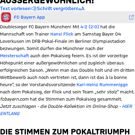
AUSSERGEWÖHNLICH!“
Text vorlesen
Schrift vergrößern
FC Bayern App
Doublesieger FC Bayern München! Mit
4:2 (2:0)
hat die
Mannschaft von Trainer
Hansi Flick
am Samstag Bayer 04
Leverkusen im DFB-Pokal-Finale im Berliner Olympiastadion
bezwungen. Somit dürfen die Münchner nach der
Meisterschaft
auch den Pokalsieg feiern. Es ist der vorzeitige
Höhepunkt einer außergewöhnlichen und zugleich überaus
erfolgreichen Saison. „Wenn man das Double holt und im dritten
Wettbewerb auch noch vertreten ist, dann ist das à la bonne
heure“, so der Vorstandsvorsitzende
Karl-Heinz Rummenigge
nach dem Pokalsieg, der Flick und sein Team „sehr stolz“ macht.
fcbayern.com
hat die Stimmen zum Pokalsieg gesammelt.
Jetzt zuschlagen - die Double-Kollektion im Online-Shop -
HIER
ENTLANG
DIE STIMMEN ZUM POKALTRIUMPH