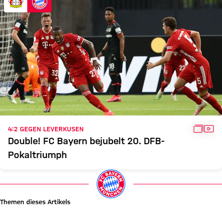
GALLE
VID
4:2 GEGEN LEVERKUSEN
Double! FC Bayern bejubelt 20. DFB-
Pokaltriumph
Themen dieses Artikels