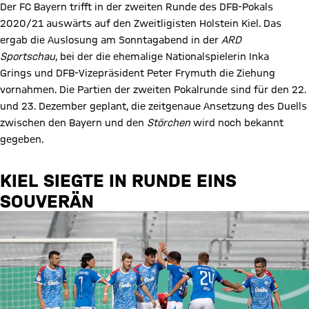
Der FC Bayern trifft in der zweiten Runde des DFB-Pokals
2020/21 auswärts auf den Zweitligisten Holstein Kiel. Das
ergab die Auslosung am Sonntagabend in der
ARD
Sportschau
, bei der die ehemalige Nationalspielerin Inka
Grings und DFB-Vizepräsident Peter Frymuth die Ziehung
vornahmen. Die Partien der zweiten Pokalrunde sind für den 22.
und 23. Dezember geplant, die zeitgenaue Ansetzung des Duells
zwischen den Bayern und den
Störchen
wird noch bekannt
gegeben.
KIEL SIEGTE IN RUNDE EINS
SOUVERÄN