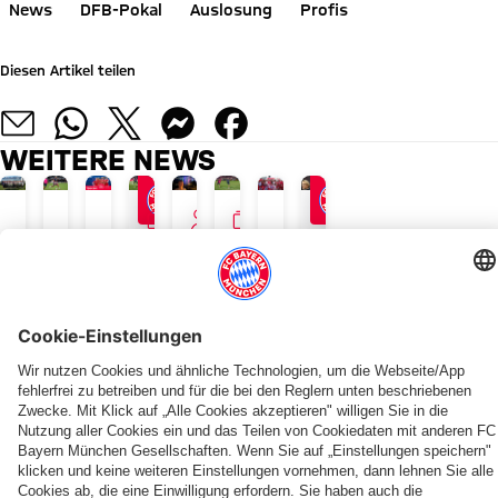
News
DFB-Pokal
Auslosung
Profis
Diesen Artikel teilen
WEITERE NEWS
GALLERIE
INTERVIEW
GALLERIE
AUDI SUMMER TOUR 2026
JETZT INFORMIEREN
AM 17. AUGUST
PAULANER FANEVENT IN HONG
AUDI SUMMER TOUR
LIVE BEI FC BAYERN TV PLUS
TOUR TALK
GALERIE
Recap:
FC
Allianz
Herbert
Ticker:
FCB
Jonas
Das
Das
Bayern
FC
Hainer:
PK
vor
Urbig:
Abschlusstraining
war
Liveticker:
Bayern
„Gemeinsam
und
Aston
„Man
vor
der
Alle
Team
immer
Training
Villa:
muss
dem
AUCH INTERESSANT
Donnerstag
Infos
Day
auf
vor
„Gute
immer
Aston
des
rund
zu
dem
ONLINE STORE
FC Bayern TV PLUS
Die FC Bayern Apps
Herausforderung
100
Villa-
Home
Alle
Immer
FC
um
neuen
Spiel
gegen
Prozent
Spiel
Trikot
Spiele,
top
2026/27
alle
informiert
Bayern
unsere
Ufern“
gegen
ein
abliefern“
Tore,
Jetzt entdecken
Jetzt abonnieren!
Jetzt downloaden!
Highlights
in
Profis
Aston
und
Top-