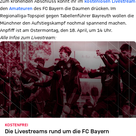
Zum krönenden Abschluss könnt ihr im
kostenlosen Livestream
den
Amateuren
des FC Bayern die Daumen drücken. Im
Regionalliga-Topspiel gegen Tabellenführer Bayreuth wollen die
Münchner den Aufstiegskampf nochmal spannend machen.
Anpfiff ist am Ostermontag, den 18. April, um 14 Uhr.
Alle Infos zum Livestream:
KOSTENFREI
Die Livestreams rund um die FC Bayern