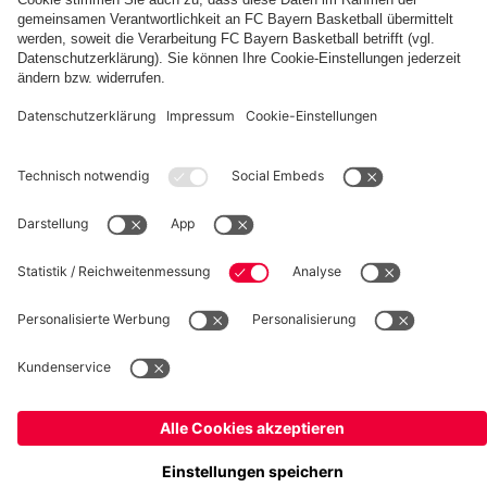
fcbayern.com
Basketball
Allianz Arena
Media Center
Jobs
FC Bayern Tours
©
FC Bayern München AG
–
2026
Impressum
Datenschutz
Nutzungsbedingungen
Barrierefreiheit
Kinder- und Jugendschutz
Hinweisgebersystem
FAQ
Kontakt
Verträge hier kündigen
Cookie-Einstellungen