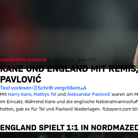
LÄNDERSPIEL-ROUNDUP
Di., 21.11.2023, 09:04 UTC
KANE UND ENGLAND MIT REMIS
PAVLOVIĆ
Text vorlesen
Schrift vergrößern
Mit
Harry Kane
,
Mathys Tel
und
Aleksandar Pavlović
waren am Mon
im Einsatz. Während Kane und die englische Nationalmannschaf
holten, gab es für Tel und Pavlović Niederlagen.
fcbayern.com
bli
ENGLAND SPIELT 1:1 IN NORDMAZE