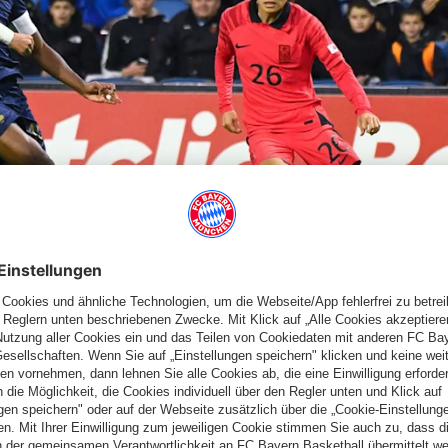
.
Mathys Tel musste sich am Montag in einem Freundschaftsspiel
erlag der Nachwuchs der
Équipe Tricolore
mit 0:3. Tel stand
on 0:0 ausgewechselt.