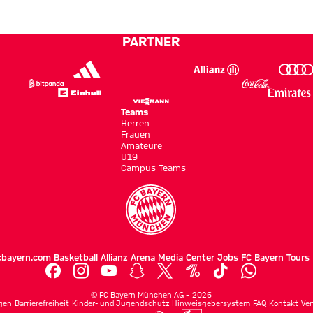
bekommen“
holen
Testspielsieg
Die
ersten
Bilder
PARTNER
Saisonpunkt
zum
Audi
Football
Teams
Summit
Herren
Frauen
Amateure
U19
Campus Teams
cbayern.com
Basketball
Allianz Arena
Media Center
Jobs
FC Bayern Tours
©
FC Bayern München AG
–
2026
gen
Barrierefreiheit
Kinder- und Jugendschutz
Hinweisgebersystem
FAQ
Kontakt
Ver