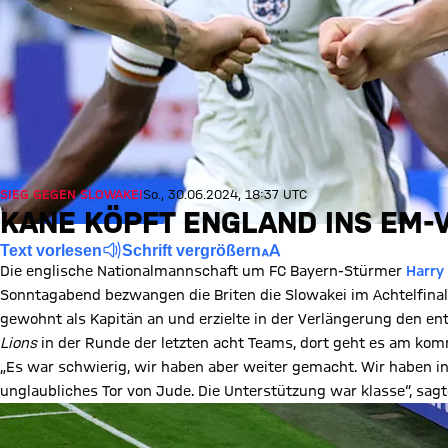
SIEG GEGEN SLOWAKEI
So., 30.06.2024, 18:37 UTC
KANE KÖPFT ENGLAND INS EM-
Text vorlesen
Schrift vergrößern
Die englische Nationalmannschaft um FC Bayern-Stürmer
Harry
Sonntagabend bezwangen die Briten die Slowakei im Achtelfinal
gewohnt als Kapitän an und erzielte in der Verlängerung den e
Lions
in der Runde der letzten acht Teams, dort geht es am ko
„Es war schwierig, wir haben aber weiter gemacht. Wir haben in 
unglaubliches Tor von Jude. Die Unterstützung war klasse“, sagt