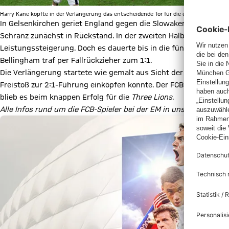
Harry Kane köpfte in der Verlängerung das entscheidende Tor für die englischen Nat
In Gelsenkirchen geriet England gegen die Slowaken am frühen S
Schranz zunächst in Rückstand. In der zweiten Halbzeit zeigte 
Leistungssteigerung. Doch es dauerte bis in die fünfte Minute de
Bellingham traf per Fallrückzieher zum 1:1.
Die Verlängerung startete wie gemalt aus Sicht der Engländer. 
Freistoß zur 2:1-Führung einköpfen konnte. Der FCB-Angreifer 
blieb es beim knappen Erfolg für die
Three Lions
.
Alle Infos rund um die FCB-Spieler bei der EM in unserem Ticker: