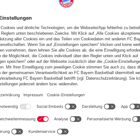
ionalmannschaft gegen die Slowakei.
onntagabend in der 25. Minute durch einen Treffer von Ivan
das Team von Nationaltrainer Gareth Southgate eine
r Nachspielzeit, bis den Briten der Ausgleich gelang. Jude
Gerade einmal eine Minute war gespielt, als Kane nach einem
wurde dann in der 106. Minute ausgewechselt. Letzten Endes