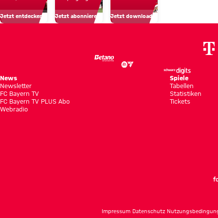
und Emotionen
unsere
in
und
Jetzt entdecken
Jetzt abonnieren!
Jetzt downloaden!
Profis
Hongkong
Fan-
Nähe
News
Spiele
Newsletter
Tabellen
FC Bayern TV
Statistiken
FC Bayern TV PLUS Abo
Tickets
Webradio
f
Impressum
Datenschutz
Nutzungsbedingun