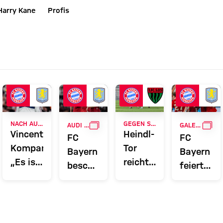
Harry Kane
Profis
GALLERIE
GAL
NACH AUDI FOOTBALL SUMMIT
GEGEN SCHWEINFURT
AUDI FOOTBALL SUMMIT
GALERIE
Vincent
Heindl-
FC
FC
Kompany:
Tor
Bayern
Bayern
„Es ist
reicht
beschließt
feiert
schön,
nicht
Audi
Sieg
iege,
eine
zum
Summer
gegen
Belohnung
Sieg:
Tour
Aston
e
zu
Amateure
mit
Villa!