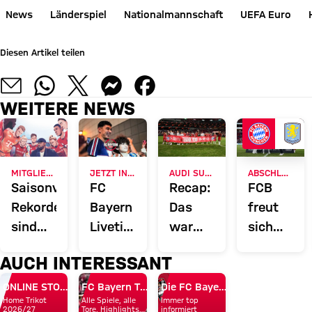
News
Länderspiel
Nationalmannschaft
UEFA Euro
Diesen Artikel teilen
WEITERE NEWS
MITGLIEDERMAGAZIN 51
JETZT INFORMIEREN
AUDI SUMMER TOUR 2026
ABSCHLUSS DER ASIENTOUR
Saisonvorschau:
FC
Recap:
FCB
Rekorde
Bayern
Das
freut
sind
Liveticker:
war
sich
zum
Alle
der
über
AUCH INTERESSANT
Brechen
Infos
Freitag
Testspiels
da
rund
des FC
Rekord-
ONLINE STORE
FC Bayern TV PLUS
Die FC Bayern Apps
Home Trikot
Alle Spiele, alle
Immer top
um
Bayern
Reichweit
2026/27
Tore, Highlights
informiert