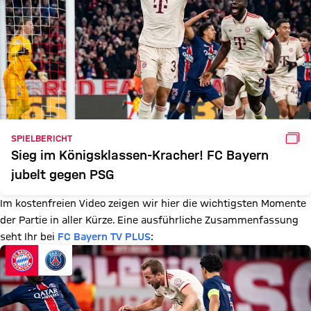
GAL
SPIELBERICHT
Sieg im Königsklassen-Kracher! FC Bayern
jubelt gegen PSG
Im kostenfreien Video zeigen wir hier die wichtigsten Momente
der Partie in aller Kürze. Eine ausführliche Zusammenfassung
seht Ihr bei
FC Bayern TV PLUS
: