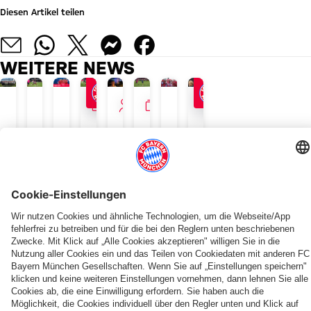
Diesen Artikel teilen
WEITERE NEWS
GALLERIE
INTERVIEW
GALLERIE
AUDI SUMMER TOUR 2026
JETZT INFORMIEREN
AM 17. AUGUST
PAULANER FANEVENT IN HONG
AUDI SUMMER TOUR
LIVE BEI FC BAYERN TV PLUS
TOUR TALK
GALERIE
Recap:
FC
Allianz
Herbert
Ticker:
FCB
Jonas
Das
Das
Bayern
FC
Hainer:
PK
vor
Urbig:
Abschlusstraining
war
Liveticker:
Bayern
„Gemeinsam
und
Aston
„Man
vor
der
Alle
Team
immer
Training
Villa:
muss
dem
AUCH INTERESSANT
Donnerstag
Infos
Day
auf
vor
„Gute
immer
Aston
des
rund
zu
dem
ONLINE STORE
FC Bayern TV PLUS
Die FC Bayern Apps
Herausforderung
100
Villa-
Home
Alle
Immer
FC
um
neuen
Spiel
gegen
Prozent
Spiel
Trikot
Spiele,
top
2026/27
alle
informiert
Bayern
unsere
Ufern“
gegen
ein
abliefern“
Tore,
Jetzt entdecken
Jetzt abonnieren!
Jetzt downloaden!
Highlights
in
Profis
Aston
und
Top-
PARTNER
Emotionen
Hongkong
Villa
Team“