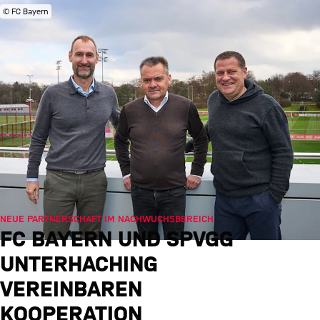
© FC Bayern
NEUE PARTNERSCHAFT IM NACHWUCHSBEREICH
FC BAYERN UND SPVGG
UNTERHACHING
VEREINBAREN
KOOPERATION