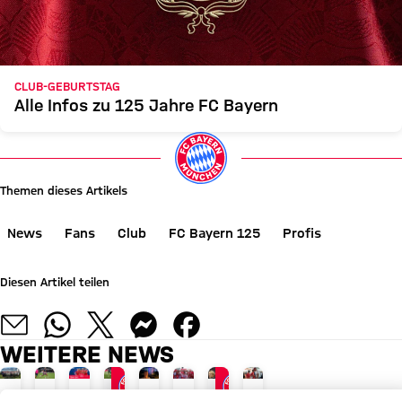
CLUB-GEBURTSTAG
Alle Infos zu 125 Jahre FC Bayern
Themen dieses Artikels
News
Fans
Club
FC Bayern 125
Profis
Diesen Artikel teilen
WEITERE NEWS
GALLERIE
INTERVIEW
VIDEO
AUDI SUMMER TOUR 2026
JETZT INFORMIEREN
AM 17. AUGUST
PAULANER FANEVENT IN HONGKONG
AUDI SUMMER TOUR