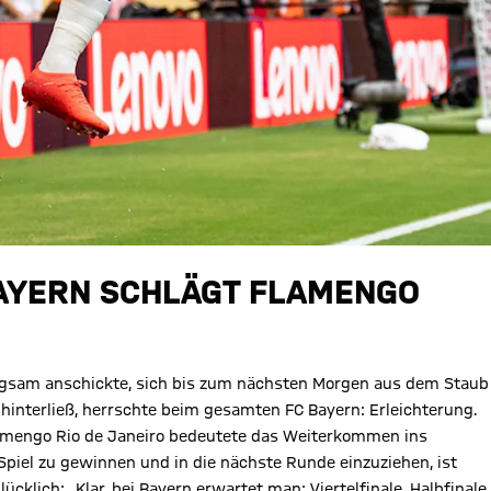
 BAYERN SCHLÄGT FLAMENGO
angsam anschickte, sich bis zum nächsten Morgen aus dem Staub
interließ, herrschte beim gesamten FC Bayern: Erleichterung.
Flamengo Rio de Janeiro bedeutete das Weiterkommen ins
 Spiel zu gewinnen und in die nächste Runde einzuziehen, ist
lücklich: „Klar, bei Bayern erwartet man: Viertelfinale, Halbfinale