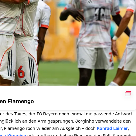
GAL
pfen Flamengo
er des Tages, der FC Bayern noch einmal die passende Antwort
nglücklich an den Arm gesprungen, Jorginho verwandelte den
ger, Flamengo roch wieder am Ausgleich – doch
Konrad Laimer
,
hua Kimmich
erkämpften im hohen Pressing den Ball, Kimmich