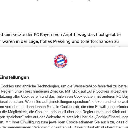
tsein setzte der FC Bayern von Anpfiff weg das hochgelobte
r waren in der Lage, hohes Pressing und tolle Torchancen zu
ssen akzeptieren, dass sie besser waren als wir“, gestand Filipe
 allein in den ersten fünf Minuten immer wieder Eckbälle, den
Und manch einem brasilianischen Fan kamen böse Erinnerungen an
Minuten später
Harry Kanes
perfekter Abschluss aus der Distanz