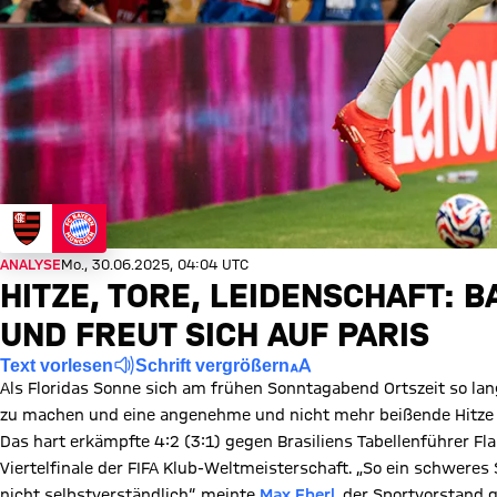
ANALYSE
Mo., 30.06.2025, 04:04 UTC
HITZE, TORE, LEIDENSCHAFT:
UND FREUT SICH AUF PARIS
Text vorlesen
Schrift vergrößern
Als Floridas Sonne sich am frühen Sonntagabend Ortszeit so l
zu machen und eine angenehme und nicht mehr beißende Hitze h
Das hart erkämpfte 4:2 (3:1) gegen Brasiliens Tabellenführer 
Viertelfinale der FIFA Klub-Weltmeisterschaft. „So ein schweres
nicht selbstverständlich“, meinte
Max Eberl
, der Sportvorstand g