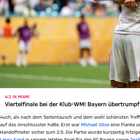
4:2 IN MIAMI
Viertelfinale bei der Klub-WM! Bayern übertrum
Auch, als nach dem Seitentausch und dem wohl schönsten Treff
auf das Anschlusstor hatte. Erst war
Michael Olise
eine Flanke u
Handelfmeter sicher zum 2:3. Die Partie wurde kurzzeitig hitzi
Leroy Sané
in seinem letzten Spiel für den FC Bayern sowie
Jos