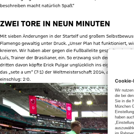
beschreiben macht natürlich Spaß.“
ZWEI TORE IN NEUN MINUTEN
Mit sieben Änderungen in der Startelf und großem Selbstbewuss
Flamengo gewaltig unter Druck. „Unser Plan hat funktioniert, wi
kreieren. Wir haben aber gegen die Fußballelite gespielt, wir mü
Luís, Trainer der Brasilianer, ein. So erzwang sich der FC Bayern
dritten davon köpfte Erick Pulgar unglücklich ins eigene Tor. 
das „sete a um“ (7:1) der Weltmeisterschaft 2014, als nur vier 
einschlug: 2:0.