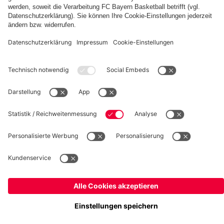
fcbayern.com
Basketball
Allianz Arena
Media Center
Jobs
FC Bayern Tours
©
FC Bayern München AG
–
2026
Impressum
Datenschutz
Nutzungsbedingungen
Barrierefreiheit
Kinder- und Jugendschutz
Hinweisgebersystem
FAQ
Kontakt
Verträge hier kündigen
Cookie-Einstellungen