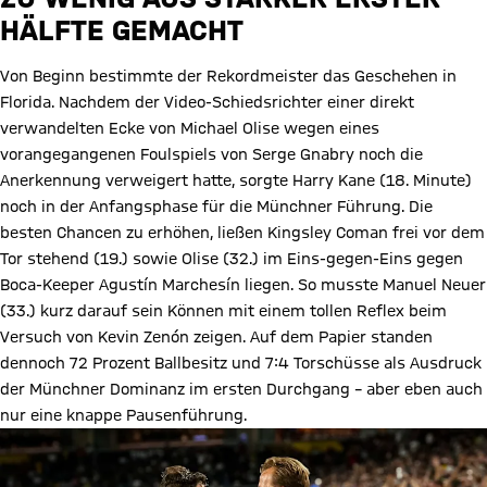
HÄLFTE GEMACHT
Von Beginn bestimmte der Rekordmeister das Geschehen in
Florida. Nachdem der Video-Schiedsrichter einer direkt
verwandelten Ecke von Michael Olise wegen eines
vorangegangenen Foulspiels von Serge Gnabry noch die
Anerkennung verweigert hatte, sorgte Harry Kane (18. Minute)
noch in der Anfangsphase für die Münchner Führung. Die
besten Chancen zu erhöhen, ließen Kingsley Coman frei vor dem
Tor stehend (19.) sowie Olise (32.) im Eins-gegen-Eins gegen
Boca-Keeper Agustín Marchesín liegen. So musste Manuel Neuer
(33.) kurz darauf sein Können mit einem tollen Reflex beim
Versuch von Kevin Zenón zeigen. Auf dem Papier standen
dennoch 72 Prozent Ballbesitz und 7:4 Torschüsse als Ausdruck
der Münchner Dominanz im ersten Durchgang – aber eben auch
nur eine knappe Pausenführung.