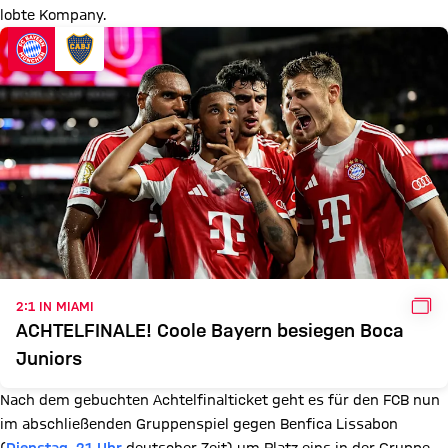
lobte Kompany.
GAL
2:1 IN MIAMI
ACHTELFINALE! Coole Bayern besiegen Boca
Juniors
Nach dem gebuchten Achtelfinalticket geht es für den FCB nun
im abschließenden Gruppenspiel gegen Benfica Lissabon