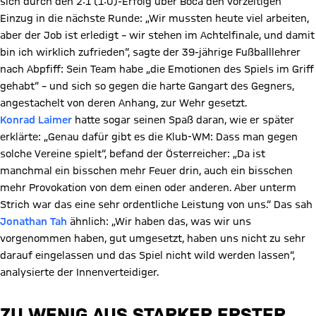
sich durch den 2:1 (1:0)-Erfolg über Boca den vorzeitigen
Einzug in die nächste Runde: „Wir mussten heute viel arbeiten,
aber der Job ist erledigt – wir stehen im Achtelfinale, und damit
bin ich wirklich zufrieden“, sagte der 39-jährige Fußballlehrer
nach Abpfiff: Sein Team habe „die Emotionen des Spiels im Griff
gehabt“ – und sich so gegen die harte Gangart des Gegners,
angestachelt von deren Anhang, zur Wehr gesetzt.
Konrad Laimer
hatte sogar seinen Spaß daran, wie er später
erklärte: „Genau dafür gibt es die Klub-WM: Dass man gegen
solche Vereine spielt“, befand der Österreicher: „Da ist
manchmal ein bisschen mehr Feuer drin, auch ein bisschen
mehr Provokation von dem einen oder anderen. Aber unterm
Strich war das eine sehr ordentliche Leistung von uns.“ Das sah
Jonathan Tah
ähnlich: „Wir haben das, was wir uns
vorgenommen haben, gut umgesetzt, haben uns nicht zu sehr
darauf eingelassen und das Spiel nicht wild werden lassen“,
analysierte der Innenverteidiger.
ZU WENIG AUS STARKER ERSTER