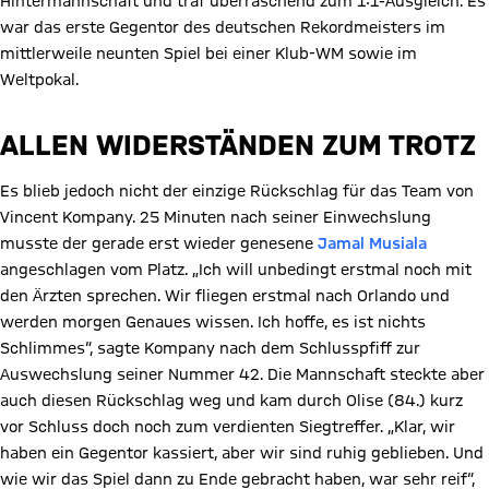
Hintermannschaft und traf überraschend zum 1:1-Ausgleich. Es
war das erste Gegentor des deutschen Rekordmeisters im
mittlerweile neunten Spiel bei einer Klub-WM sowie im
Weltpokal.
ALLEN WIDERSTÄNDEN ZUM TROTZ
Es blieb jedoch nicht der einzige Rückschlag für das Team von
Vincent Kompany. 25 Minuten nach seiner Einwechslung
musste der gerade erst wieder genesene
Jamal Musiala
angeschlagen vom Platz. „Ich will unbedingt erstmal noch mit
den Ärzten sprechen. Wir fliegen erstmal nach Orlando und
werden morgen Genaues wissen. Ich hoffe, es ist nichts
Schlimmes“, sagte Kompany nach dem Schlusspfiff zur
Auswechslung seiner Nummer 42. Die Mannschaft steckte aber
auch diesen Rückschlag weg und kam durch Olise (84.) kurz
vor Schluss doch noch zum verdienten Siegtreffer. „Klar, wir
haben ein Gegentor kassiert, aber wir sind ruhig geblieben. Und
wie wir das Spiel dann zu Ende gebracht haben, war sehr reif“,