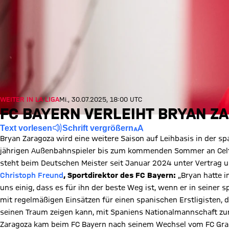
WEITER IN LA LIGA
Mi., 30.07.2025, 18:00 UTC
FC BAYERN VERLEIHT BRYAN ZA
Text vorlesen
Schrift vergrößern
Bryan Zaragoza wird eine weitere Saison auf Leihbasis in der sp
jährigen Außenbahnspieler bis zum kommenden Sommer an Celta V
steht beim Deutschen Meister seit Januar 2024 unter Vertrag 
Christoph Freund
, Sportdirektor des FC Bayern:
„Bryan hatte i
uns einig, dass es für ihn der beste Weg ist, wenn er in seine
mit regelmäßigen Einsätzen für einen spanischen Erstligisten, 
seinen Traum zeigen kann, mit Spaniens Nationalmannschaft z
Zaragoza kam beim FC Bayern nach seinem Wechsel vom FC Gran