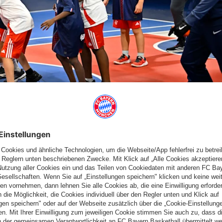
er nachmittags statt. Geleitet werden sie von Pädagogen der
erantwortung. Es geht um Hausaufgaben und in spielerischer
2018 wurden bereits zwei solche Schulen gegründet: in Mantes-
ecker-Krankenhaus von Paris.
TRAINERN UND ROY MAKAAY