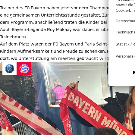
Trainer des FC Bayern haben jetzt vor dem Champions League S
eine gemeinsamen Unterrichtsstunde gestaltet. Zunächst stand
dem Programm, anschließend traten die Kinder bei einem Fußbal
Auch Bayern-Legende Roy Makaay war dabei, er überreichte Trik
Teilnehmern.
Auf dem Platz waren der FC Bayern und Paris Saint-Germain wie
Kindern Aufmerksamkeit und Freude zu schenken. Fußball verbin
dort, wo Unterstützung am meisten gebraucht wird. Auch das i