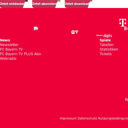
ein
Jetzt entdecken
Jetzt abonnieren!
Jetzt downloaden!
Hongkong
Profis
Top-
Team“
News
Spiele
Newsletter
Tabellen
FC Bayern TV
Statistiken
FC Bayern TV PLUS Abo
Tickets
Webradio
f
Impressum
Datenschutz
Nutzungsbedingun