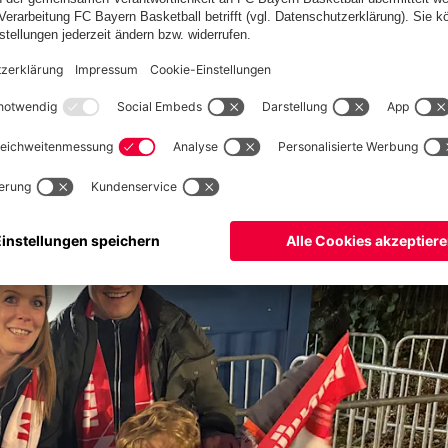
piel zusammen mit Pädagogen der PSG Foundation in Poissy
en Bildungs- und Lernaktivitäten sowie sportliche Übungen auf
lspiel in Trikots des FC Bayern und von PSG gegeneinander an.
ots und Geschenke und sorgte für Begeisterung bei den jungen
der einmal Rivalen, diesmal waren sie aber auch Partner, um
det, baut Brücken und kann gesellschaftlich wirken, besonders
st Champions-League.