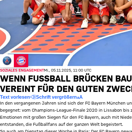
SOZIALES ENGAGEMENT
Mi., 05.11.2025, 11:00 UTC
WENN FUSSBALL BRÜCKEN BAUT 
EREINT FÜR DEN GUTEN ZWECK
Text vorlesen
Schrift vergrößern
In den vergangenen Jahren sind sich der FC Bayern München un
begegnet: vom Champions-League-Finale 2020 in Lissabon bis z
Emotionen mit großen Siegen für den FC Bayern, auch mit Nieder
entstanden, die Fußballfans auf der ganzen Welt begeistert.
So auch am Dienstag dieser Woche in Paris: Der FC Bayern gew