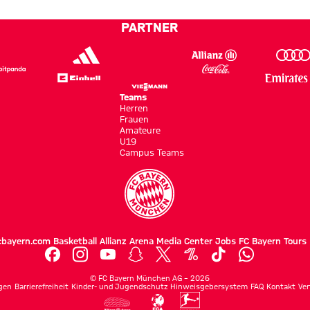
abliefern“
in
Hongkong
PARTNER
Teams
Herren
Frauen
Amateure
U19
Campus Teams
cbayern.com
Basketball
Allianz Arena
Media Center
Jobs
FC Bayern Tours
©
FC Bayern München AG
–
2026
gen
Barrierefreiheit
Kinder- und Jugendschutz
Hinweisgebersystem
FAQ
Kontakt
Ver