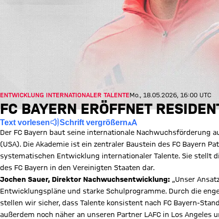
ENTWICKLUNG INTERNATIONALER TALENTE
Mo., 18.05.2026, 16:00 UTC
FC BAYERN ERÖFFNET RESIDENT
Text vorlesen
Schrift vergrößern
Der FC Bayern baut seine internationale Nachwuchsförderung au
(USA). Die Akademie ist ein zentraler Baustein des FC Bayern P
systematischen Entwicklung internationaler Talente. Sie stellt 
des FC Bayern in den Vereinigten Staaten dar.
Jochen Sauer, Direktor Nachwuchsentwicklung:
„Unser Ansatz 
Entwicklungspläne und starke Schulprogramme. Durch die en
stellen wir sicher, dass Talente konsistent nach FC Bayern-Sta
außerdem noch näher an unseren Partner LAFC in Los Angeles u