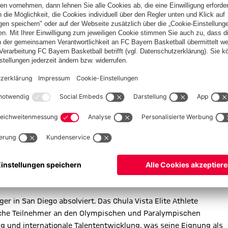
-amerikanische Teilnehmer an den Olympischen und Paralympischen Spielen, bietet
ung. | © Nicolas Polo
dik des FC Bayern entwickelt die Akademie in San Diego Talente
ds und Trainingsansätzen, die die Spielerentwicklung beim FC
C Bayern Pathway zu Chancen im Profifußball, der für den
hwuchsentwicklung steht und Breiten- mit Elitefußball über klar
lern, Familien und Partnervereinen soll authentischer Zugang zu
 geboten werden – mit dem Fokus auf eine langfristige,
tives Beispiel ist Maycon Cardozo, der Anfang des Jahres in
r in San Diego absolviert. Das Chula Vista Elite Athlete
anische Teilnehmer an den Olympischen und Paralympischen
ng und internationale Talententwicklung, was seine Eignung als