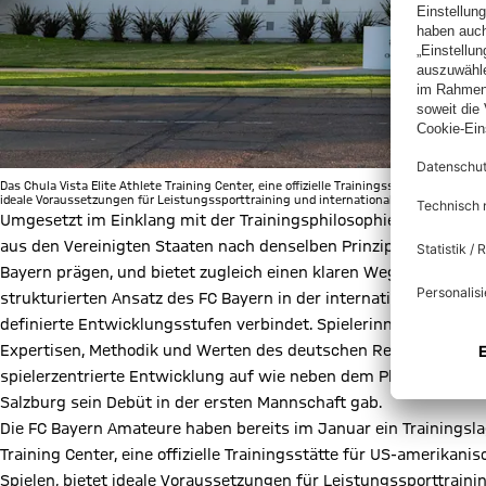
Das Chula Vista Elite Athlete Training Center, eine offizielle Trainingsstätte für US
ideale Voraussetzungen für Leistungssporttraining und internationale Talententwickl
Umgesetzt im Einklang mit der Trainingsphilosophie und -metho
aus den Vereinigten Staaten nach denselben Prinzipien, Standar
Bayern prägen, und bietet zugleich einen klaren Weg über den F
strukturierten Ansatz des FC Bayern in der internationalen Nac
definierte Entwicklungsstufen verbindet. Spielerinnen und Spie
Expertisen, Methodik und Werten des deutschen Rekordmeisters
spielerzentrierte Entwicklung auf wie neben dem Platz. Ein posi
Salzburg sein Debüt in der ersten Mannschaft gab.
Die FC Bayern Amateure haben bereits im Januar ein Trainingslage
Training Center, eine offizielle Trainingsstätte für US-amerik
Spielen, bietet ideale Voraussetzungen für Leistungssporttraini