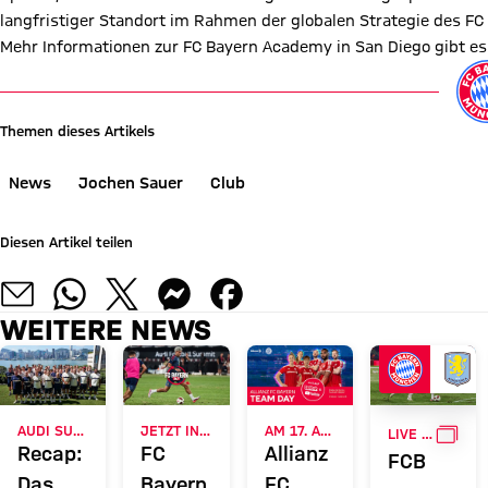
langfristiger Standort im Rahmen der globalen Strategie des FC 
Mehr Informationen zur FC Bayern Academy in San Diego gibt e
Themen dieses Artikels
News
Jochen Sauer
Club
Diesen Artikel teilen
WEITERE NEWS
GALL
AUDI SUMMER TOUR 2026
JETZT INFORMIEREN
AM 17. AUGUST
LIVE BEI FC BAYERN TV PLUS
Recap:
FC
Allianz
FCB
Das
Bayern
FC