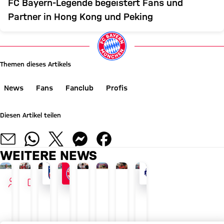
FC Bayern-Legende begeistert Fans und
Partner in Hong Kong und Peking
Themen dieses Artikels
News
Fans
Fanclub
Profis
Diesen Artikel teilen
WEITERE NEWS
INTERVIEW
VIDEO
LETZTER TEST VOR PFLICHTSPIELSTART
AUDI SUMMER TOUR
JETZT INFORMIEREN
KURZ & CAMPUS
GEGEN ALLE ZWEIFEL
AUDI SUMMER TOUR 202
TOUR TALK
AUDI SUMMER TOUR 2026
FC
Ticker:
FC
U19-
Neuzugang
Von
Arijon
Recap:
Bayern
PK
Bayern
Offensivtalent
Ismael
Wembley
Ibrahimović:
Das
am
und
Liveticker:
Snip
Saibari
nach
„Das
war