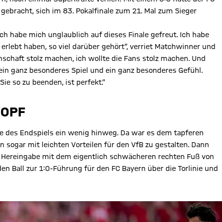
ebracht, sich im 83. Pokalfinale zum 21. Mal zum Sieger
Ich habe mich unglaublich auf dieses Finale gefreut. Ich habe
 erlebt haben, so viel darüber gehört“, verriet Matchwinner und
nschaft stolz machen, ich wollte die Fans stolz machen. Und
h ein ganz besonderes Spiel und ein ganz besonderes Gefühl.
Sie so zu beenden, ist perfekt.“
KOPF
te des Endspiels ein wenig hinweg. Da war es dem tapferen
rn sogar mit leichten Vorteilen für den VfB zu gestalten. Dann
er Hereingabe mit dem eigentlich schwächeren rechten Fuß von
n Ball zur 1:0-Führung für den FC Bayern über die Torlinie und