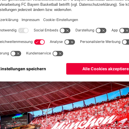
eine außergewöhnliche Atmosphäre hüllten. Beide Kurven
terschickten und die in der Mitte dieses riesigen Ovals mit
trös wieder zurückrollten. Es war atemberaubend! „Jeder hat
, alles drumherum ist Wahnsinn“, meinte Konrad Laimer: „Das
r passieren.“
E ATEMBERAUBEND ATMOSPHÄRE