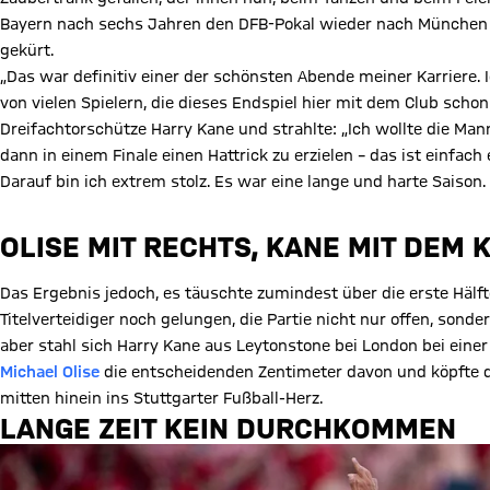
Bayern nach sechs Jahren den DFB-Pokal wieder nach München g
gekürt.
„Das war definitiv einer der schönsten Abende meiner Karriere. 
von vielen Spielern, die dieses Endspiel hier mit dem Club schon
Dreifachtorschütze Harry Kane und strahlte: „Ich wollte die Man
dann in einem Finale einen Hattrick zu erzielen – das ist einfac
Darauf bin ich extrem stolz. Es war eine lange und harte Saison. 
OLISE MIT RECHTS, KANE MIT DEM 
Das Ergebnis jedoch, es täuschte zumindest über die erste Hälf
Titelverteidiger noch gelungen, die Partie nicht nur offen, sonde
aber stahl sich Harry Kane aus Leytonstone bei London bei ein
Michael Olise
die entscheidenden Zentimeter davon und köpfte de
mitten hinein ins Stuttgarter Fußball-Herz.
LANGE ZEIT KEIN DURCHKOMMEN