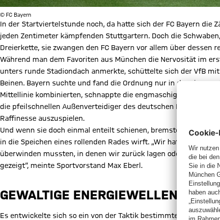
© FC Bayern
In der Startviertelstunde noch, da hatte sich der FC Bayern die
jeden Zentimeter kämpfenden Stuttgartern. Doch die Schwaben, 
Dreierkette, sie zwangen den FC Bayern vor allem über dessen
Während man dem Favoriten aus München die Nervosität im erst
unters runde Stadiondach anmerkte, schüttelte sich der VfB m
Beinen. Bayern suchte und fand die Ordnung nur in der eigenen 
Mittellinie kombinierten, schnappte die engmaschige Defensive 
die pfeilschnellen Außenverteidiger des deutschen Meisters,
Lui
Raffinesse auszuspielen.
Und wenn sie doch einmal enteilt schienen, bremsten die nächst
in die Speichen eines rollenden Rades wirft. „Wir hatten die ga
überwinden mussten, in denen wir zurück lagen oder in Unterza
gezeigt“, meinte Sportvorstand Max Eberl.
GEWALTIGE ENERGIEWELLEN VON D
Es entwickelte sich so ein von der Taktik bestimmtes, aber spa