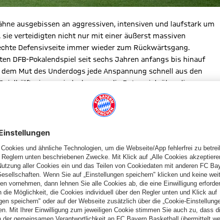
 Zähne ausgebissen an aggressiven, intensiven und laufstark um
sie verteidigten nicht nur mit einer äußerst massiven
 rechte Defensivseite immer wieder zum Rückwärtsgang.
en DFB-Pokalendspiel seit sechs Jahren anfangs bis hinauf
it dem Mut des Underdogs jede Anspannung schnell aus den
Spielhälfte, immer jedoch, wenn die Roten sich über die
der Gegner zu: Aggressiv beackerten die Stuttgarter vor allem
s Díaz
und Michael Olise fehlte so meist der Raum, um ihre
en Stuttgarter die Angreifer noch wie ein Stück Holz, das man
nze Saison über schon Spiele, in denen wir Widerstände
hl spielen mussten. Der ganze Weg hat sich in diesem Spiel
EN TRIBÜNEN
nnendes Aufeinandertreffen, das zwei in Rot und in Weiß