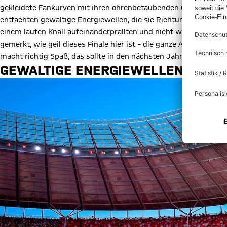
gekleidete Fankurven mit ihren ohrenbetäubenden Gesängen in 
entfachten gewaltige Energiewellen, die sie Richtung Feld hinun
einem lauten Knall aufeinanderprallten und nicht weniger mons
gemerkt, wie geil dieses Finale hier ist – die ganze Atmosphäre
macht richtig Spaß, das sollte in den nächsten Jahren ruhig öfte
GEWALTIGE ENERGIEWELLEN, EIN