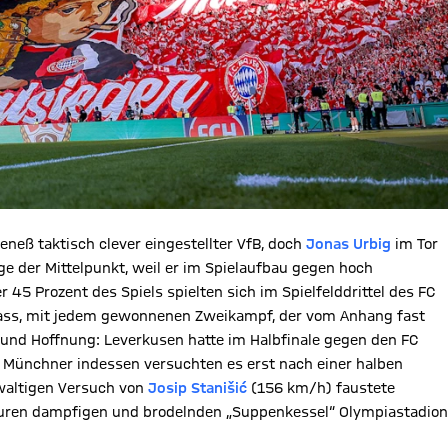
eneß taktisch clever eingestellter VfB, doch
Jonas Urbig
im Tor
ge der Mittelpunkt, weil er im Spielaufbau gegen hoch
r 45 Prozent des Spiels spielten sich im Spielfelddrittel des FC
Pass, mit jedem gewonnenen Zweikampf, der vom Anhang fast
t und Hoffnung: Leverkusen hatte im Halbfinale gegen den FC
e Münchner indessen versuchten es erst nach einer halben
ewaltigen Versuch von
Josip Stanišić
(156 km/h) faustete
turen dampfigen und brodelnden „Suppenkessel“ Olympiastadion