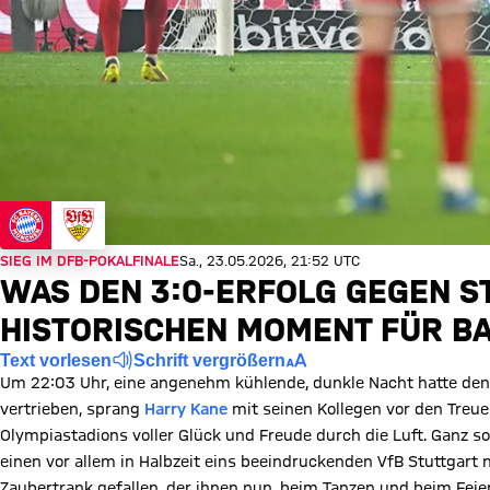
SIEG IM DFB-POKALFINALE
Sa., 23.05.2026, 21:52 UTC
WAS DEN 3:0-ERFOLG GEGEN S
HISTORISCHEN MOMENT FÜR B
Text vorlesen
Schrift vergrößern
Um 22:03 Uhr, eine angenehm kühlende, dunkle Nacht hatte den
vertrieben, sprang
Harry Kane
mit seinen Kollegen vor den Treue
Olympiastadions voller Glück und Freude durch die Luft. Ganz s
einen vor allem in Halbzeit eins beeindruckenden VfB Stuttgart ni
Zaubertrank gefallen, der ihnen nun, beim Tanzen und beim Feier