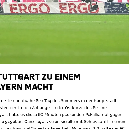
TUTTGART ZU EINEM
AYERN MACHT
 ersten richtig heißen Tag des Sommers in der Hauptstadt
sten der treuen Anhänger in der Ostkurve des Berliner
o, als hätte es diese 90 Minuten packenden Pokalkampf gegen
e gegeben. Ganz so, als seien sie alle mit Schlusspfiff in einen
n, noch einmal Superkräfte verlieh: Mit einem 3:0 hatte der FC