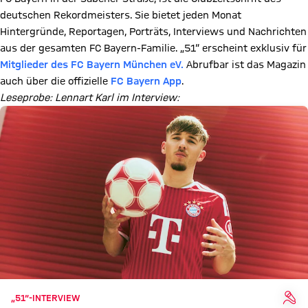
deutschen Rekordmeisters. Sie bietet jeden Monat
Hintergründe, Reportagen, Porträts, Interviews und Nachrichten
aus der gesamten FC Bayern-Familie. „51“ erscheint exklusiv für
Mitglieder des FC Bayern München eV.
Abrufbar ist das Magazin
auch über die offizielle
FC Bayern App
.
Leseprobe: Lennart Karl im Interview:
INT
„51“-INTERVIEW