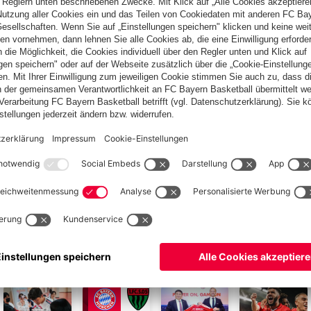
 stärker zurückkommen. Das gefällt mir an ihm, und das ist der
üt in der deutschen Nationalmannschaft gefeiert. Er trug das
pielern des FC Bayern, die Bundestrainer Julian Nagelsmann für
tehen die Münchner
Manuel Neuer
,
Jonathan Tah
,
Aleks Pavlović
,
schaft
Max Eberl