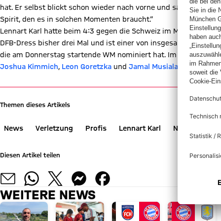
hat. Er selbst blickt schon wieder nach vorne und sagt, er wird
Spirit, den es in solchen Momenten braucht.“
Lennart Karl hatte beim 4:3 gegen die Schweiz im März sein Deb
DFB-Dress bisher drei Mal und ist einer von insgesamt sieben S
die am Donnerstag startende WM nominiert hat. Im Aufgebot s
Joshua Kimmich
,
Leon Goretzka
und
Jamal Musiala
.
Themen dieses Artikels
News
Verletzung
Profis
Lennart Karl
Nationalmann
Diesen Artikel teilen
WEITERE NEWS