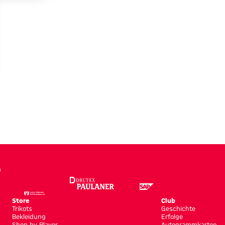
ng
Store
Club
Trikots
Geschichte
Bekleidung
Erfolge
Shop by Player
Autogrammkarten