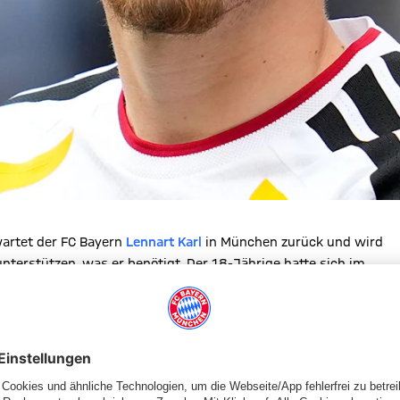
artet der FC Bayern
Lennart Karl
in München zurück und wird
terstützen, was er benötigt. Der 18-Jährige hatte sich im
 Oberschenkel zugezogen und kann daher nicht am Turnier
weh, und die Nachricht war für den ganzen FC Bayern ein Schock
 Zukunft in Lenny stecken. Er hatte sich diese WM durch seine
rstand
Max Eberl
: „Lenny wird beim FC Bayern alle Unterstützung
wir alle wissen, dass er noch viele große Turniere vor sich