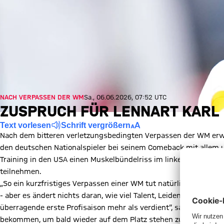
NACH VERPASSEN DER WM
Sa., 06.06.2026, 07:52 UTC
ZUSPRUCH FÜR LENNART KARL
Text vorlesen
Schrift vergrößern
Nach dem bitteren verletzungsbedingten Verpassen der WM erw
den deutschen Nationalspieler bei seinem Comeback mit allem un
Training in den USA einen Muskelbündelriss im linken vorderen
teilnehmen.
„So ein kurzfristiges Verpassen einer WM tut natürlich extrem 
- aber es ändert nichts daran, wie viel Talent, Leidenschaft und
überragende erste Profisaison mehr als verdient“, sagt Sportvo
bekommen, um bald wieder auf dem Platz stehen zu können - und 