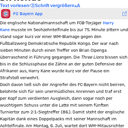
Text vorlesen
Schrift vergrößern
FC Bayern App
Die englische Nationalmannschaft um FCB-Torjäger
Harry
Kane
musste im Sechzehntelfinale bis zur 75. Minute zittern und
stand sogar kurz vor einer WM-Blamage gegen den
Fußballzwerg Demokratische Republik Kongo. Der war nach
sieben Minuten durch einen Treffer von Brian Cipenga
überraschend in Führung gegangen. Die
Three Lions
bissen sich
bis in die Schlussphase die Zähne an der guten Defensive der
Afrikaner aus, Harry Kane wurde kurz vor der Pause ein
Strafstoß verwehrt.
Doch davon ließ sich der Angreifer des FC Bayern nicht beirren,
belohnte sich für sein unermüdliches Anrennen und traf erst
per Kopf zum verdienten Ausgleich, dann sogar noch per
wuchtigem Schuss unter die Latte mit seinem fünften
Turniertor zum 2:1-Siegtreffer (86.). Damit steht der englische
Kapitän dank eines Doppelpacks mit seiner Mannschaft im
Achtelfinale. Am Montag, 6. Juli, wartet dort WM-Mitausrichter