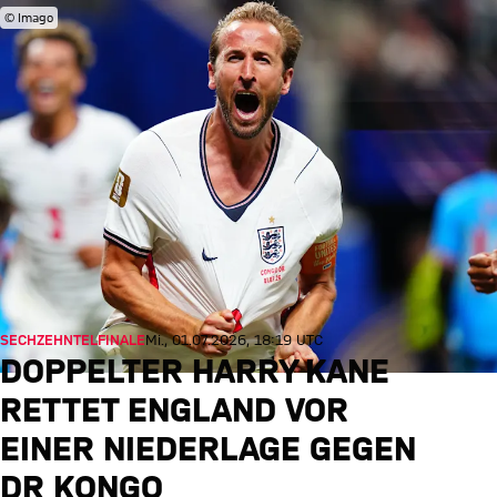
© Imago
SECHZEHNTELFINALE
Mi., 01.07.2026, 18:19 UTC
DOPPELTER HARRY KANE
RETTET ENGLAND VOR
EINER NIEDERLAGE GEGEN
DR KONGO