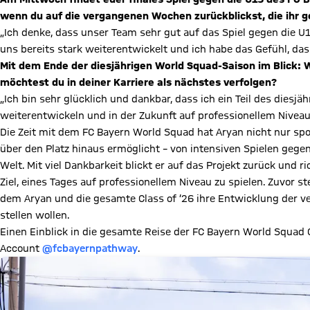
wenn du auf die vergangenen Wochen zurückblickst, die ihr
„Ich denke, dass unser Team sehr gut auf das Spiel gegen die U1
uns bereits stark weiterentwickelt und ich habe das Gefühl, d
Mit dem Ende der diesjährigen World Squad-Saison im Blick: W
möchtest du in deiner Karriere als nächstes verfolgen?
„Ich bin sehr glücklich und dankbar, dass ich ein Teil des diesjä
weiterentwickeln und in der Zukunft auf professionellem Niveau
Die Zeit mit dem FC Bayern World Squad hat Aryan nicht nur spo
über den Platz hinaus ermöglicht – von intensiven Spielen gegen
Welt. Mit viel Dankbarkeit blickt er auf das Projekt zurück und 
Ziel, eines Tages auf professionellem Niveau zu spielen. Zuvor st
dem Aryan und die gesamte Class of ’26 ihre Entwicklung der v
stellen wollen.
Einen Einblick in die gesamte Reise der FC Bayern World Squad C
Account
@fcbayernpathway
.