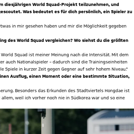
m diesjährigen World Squad-Projekt teilzunehmen, und
coutet. Was bedeutet es für dich persönlich, ein Spieler zu
r etwas in mir gesehen haben und mir die Möglichkeit gegeben
ning des World Squad vergleichen? Wo siehst du die größten
World Squad ist meiner Meinung nach die Intensität. Mit dem
ter auch Nationalspieler – dadurch sind die Trainingseinheiten
le Spiele in kurzer Zeit gegen Gegner auf sehr hohem Niveau."
einen Ausflug, einen Moment oder eine bestimmte Situation,
nerung. Besonders das Erkunden des Stadtviertels Hongdae ist
r allem, weil ich vorher noch nie in Südkorea war und so eine