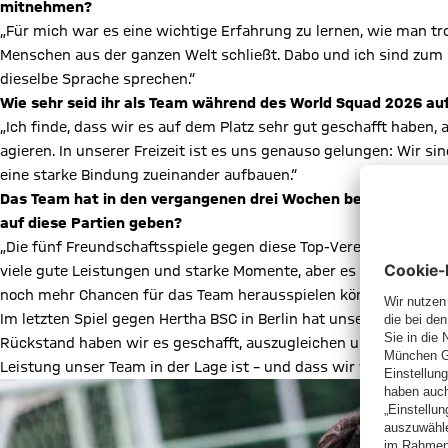
mitnehmen?
„Für mich war es eine wichtige Erfahrung zu lernen, wie man t
Menschen aus der ganzen Welt schließt. Dabo und ich sind zum 
dieselbe Sprache sprechen.“
Wie sehr seid ihr als Team während des World Squad 2026
„Ich finde, dass wir es auf dem Platz sehr gut geschafft haben
agieren. In unserer Freizeit ist es uns genauso gelungen: Wir s
eine starke Bindung zueinander aufbauen.“
Das Team hat in den vergangenen drei Wochen bereits fünf Te
auf diese Partien geben?
„Die fünf Freundschaftsspiele gegen diese Top-Vereine waren se
viele gute Leistungen und starke Momente, aber es gibt natürli
noch mehr Chancen für das Team herausspielen können und mu
Im letzten Spiel gegen Hertha BSC in Berlin hat unsere Mannsc
Rückstand haben wir es geschafft, auszugleichen und waren soga
Leistung unser Team in der Lage ist – und dass wir vielleicht so