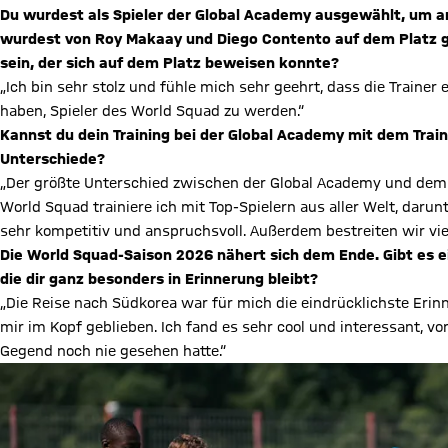
Du wurdest als Spieler der Global Academy ausgewählt, um a
wurdest von Roy Makaay und Diego Contento auf dem Platz ges
sein, der sich auf dem Platz beweisen konnte?
„Ich bin sehr stolz und fühle mich sehr geehrt, dass die Traine
haben, Spieler des World Squad zu werden.“
Kannst du dein Training bei der Global Academy mit dem Trai
Unterschiede?
„Der größte Unterschied zwischen der Global Academy und dem 
World Squad trainiere ich mit Top-Spielern aus aller Welt, darun
sehr kompetitiv und anspruchsvoll. Außerdem bestreiten wir vie
Die World Squad-Saison 2026 nähert sich dem Ende. Gibt es 
die dir ganz besonders in Erinnerung bleibt?
„Die Reise nach Südkorea war für mich die eindrücklichste Erin
mir im Kopf geblieben. Ich fand es sehr cool und interessant, vo
Gegend noch nie gesehen hatte.“