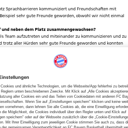
rotz Sprachbarrieren kommuniziert und Freundschaften mit
Beispiel sehr gute Freunde geworden, obwohl wir nicht einmal
 auf und neben dem Platz zusammengewachsen?
, als Team aufzutreten und miteinander zu kommunizieren und zu
ind trotz aller Hürden sehr gute Freunde geworden und konnten
stspiele bestritten. Kannst du uns einen kurzen Rückblick
hr herausfordernd, aber auch sehr spaßig für uns. Wir hatten
ch immer Dinge, die wir verbessern müssen. Ich persönlich hätte
ss lernen, noch mehr zu kommunizieren.
haft meiner Meinung nach sehr gut gespielt: Nach einem
r nah dran, das Spiel zu gewinnen. Das zeigt, zu welcher
gar in der Lage sind, Top-Clubs in Deutschland zu schlagen.“