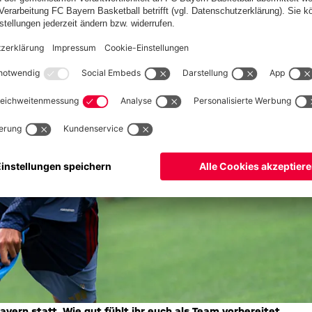
yern statt. Wie gut fühlt ihr euch als Team vorbereitet,