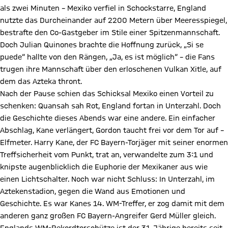
als zwei Minuten – Mexiko verfiel in Schockstarre, England
nutzte das Durcheinander auf 2200 Metern über Meeresspiegel,
bestrafte den Co-Gastgeber im Stile einer Spitzenmannschaft.
Doch Julian Quinones brachte die Hoffnung zurück, „Si se
puede“ hallte von den Rängen, „Ja, es ist möglich“ – die Fans
trugen ihre Mannschaft über den erloschenen Vulkan Xitle, auf
dem das Azteka thront.
Nach der Pause schien das Schicksal Mexiko einen Vorteil zu
schenken: Quansah sah Rot, England fortan in Unterzahl. Doch
die Geschichte dieses Abends war eine andere. Ein einfacher
Abschlag, Kane verlängert, Gordon taucht frei vor dem Tor auf –
Elfmeter. Harry Kane, der FC Bayern-Torjäger mit seiner enormen
Treffsicherheit vom Punkt, trat an, verwandelte zum 3:1 und
knipste augenblicklich die Euphorie der Mexikaner aus wie
einen Lichtschalter. Noch war nicht Schluss: In Unterzahl, im
Aztekenstadion, gegen die Wand aus Emotionen und
Geschichte. Es war Kanes 14. WM-Treffer, er zog damit mit dem
anderen ganz großen FC Bayern-Angreifer Gerd Müller gleich.