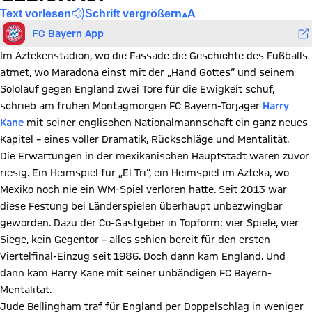
Text vorlesen
Schrift vergrößern
FC Bayern App
Im Aztekenstadion, wo die Fassade die Geschichte des Fußballs
atmet, wo Maradona einst mit der „Hand Gottes“ und seinem
Sololauf gegen England zwei Tore für die Ewigkeit schuf,
schrieb am frühen Montagmorgen FC Bayern-Torjäger
Harry
Kane
mit seiner englischen Nationalmannschaft ein ganz neues
Kapitel – eines voller Dramatik, Rückschläge und Mentalität.
Die Erwartungen in der mexikanischen Hauptstadt waren zuvor
riesig. Ein Heimspiel für „El Tri“, ein Heimspiel im Azteka, wo
Mexiko noch nie ein WM-Spiel verloren hatte. Seit 2013 war
diese Festung bei Länderspielen überhaupt unbezwingbar
geworden. Dazu der Co-Gastgeber in Topform: vier Spiele, vier
Siege, kein Gegentor – alles schien bereit für den ersten
Viertelfinal-Einzug seit 1986. Doch dann kam England. Und
dann kam Harry Kane mit seiner unbändigen FC Bayern-
Mentälität.
Jude Bellingham traf für England per Doppelschlag in weniger