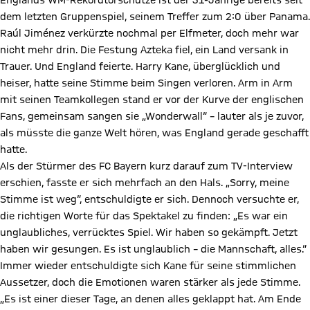
Englands WM-Rekordtorschütze ist der 31-Jährige bereits seit
dem letzten Gruppenspiel, seinem Treffer zum 2:0 über Panama.
Raúl Jiménez verkürzte nochmal per Elfmeter, doch mehr war
nicht mehr drin. Die Festung Azteka fiel, ein Land versank in
Trauer. Und England feierte. Harry Kane, überglücklich und
heiser, hatte seine Stimme beim Singen verloren. Arm in Arm
mit seinen Teamkollegen stand er vor der Kurve der englischen
Fans, gemeinsam sangen sie „Wonderwall“ – lauter als je zuvor,
als müsste die ganze Welt hören, was England gerade geschafft
hatte.
Als der Stürmer des FC Bayern kurz darauf zum TV-Interview
erschien, fasste er sich mehrfach an den Hals. „Sorry, meine
Stimme ist weg“, entschuldigte er sich. Dennoch versuchte er,
die richtigen Worte für das Spektakel zu finden: „Es war ein
unglaubliches, verrücktes Spiel. Wir haben so gekämpft. Jetzt
haben wir gesungen. Es ist unglaublich – die Mannschaft, alles.“
Immer wieder entschuldigte sich Kane für seine stimmlichen
Aussetzer, doch die Emotionen waren stärker als jede Stimme.
„Es ist einer dieser Tage, an denen alles geklappt hat. Am Ende