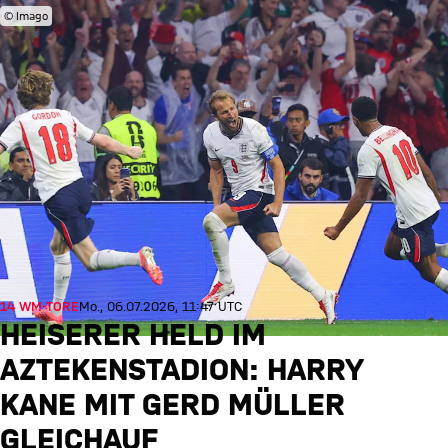
© Imago
14 WM-TORE
Mo., 06.07.2026, 11:47 UTC
HEISERER HELD IM
AZTEKENSTADION: HARRY
KANE MIT GERD MÜLLER
GLEICHAUF