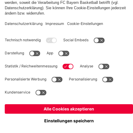
fcbayern.com
Basketball
Allianz Arena
Media Center
Jobs
FC Bayern Tours
©
FC Bayern München AG
–
2026
Impressum
Datenschutz
Nutzungsbedingungen
Barrierefreiheit
Kinder- und Jugendschutz
Hinweisgebersystem
FAQ
Kontakt
Verträge hier kündigen
Cookie-Einstellungen