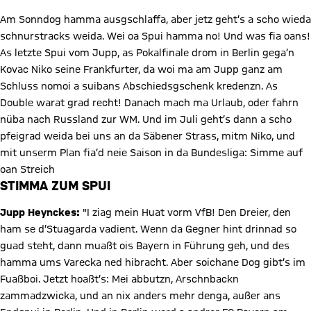
Am Sonndog hamma ausgschlaffa, aber jetz geht’s a scho wieda
schnurstracks weida. Wei oa Spui hamma no! Und was fia oans!
As letzte Spui vom Jupp, as Pokalfinale drom in Berlin gega’n
Kovac Niko seine Frankfurter, da woi ma am Jupp ganz am
Schluss nomoi a suibans Abschiedsgschenk kredenzn. As
Double warat grad recht! Danach mach ma Urlaub, oder fahrn
nüba nach Russland zur WM. Und im Juli geht’s dann a scho
pfeigrad weida bei uns an da Säbener Strass, mitm Niko, und
mit unserm Plan fia’d neie Saison in da Bundesliga: Simme auf
oan Streich
STIMMA ZUM SPUI
Jupp Heynckes:
"I ziag mein Huat vorm VfB! Den Dreier, den
ham se d’Stuagarda vadient. Wenn da Gegner hint drinnad so
guad steht, dann muaßt ois Bayern in Führung geh, und des
hamma ums Varecka ned hibracht. Aber soichane Dog gibt’s im
Fuaßboi. Jetzt hoaßt’s: Mei abbutzn, Arschnbackn
zammadzwicka, und an nix anders mehr denga, außer ans