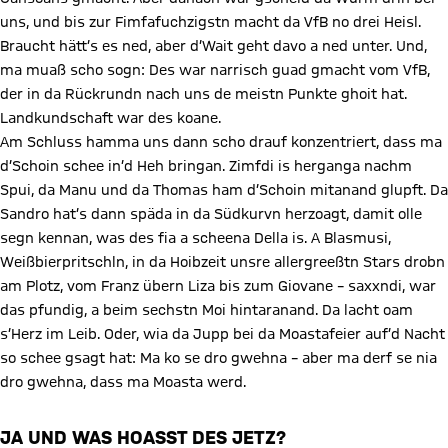
uns, und bis zur Fimfafuchzigstn macht da VfB no drei Heisl.
Braucht hätt’s es ned, aber d’Wait geht davo a ned unter. Und,
ma muaß scho sogn: Des war narrisch guad gmacht vom VfB,
der in da Rückrundn nach uns de meistn Punkte ghoit hat.
Landkundschaft war des koane.
Am Schluss hamma uns dann scho drauf konzentriert, dass ma
d’Schoin schee in’d Heh bringan. Zimfdi is herganga nachm
Spui, da Manu und da Thomas ham d’Schoin mitanand glupft. Da
Sandro hat’s dann späda in da Südkurvn herzoagt, damit olle
segn kennan, was des fia a scheena Della is. A Blasmusi,
Weißbierpritschln, in da Hoibzeit unsre allergreeßtn Stars drobn
am Plotz, vom Franz übern Liza bis zum Giovane – saxxndi, war
das pfundig, a beim sechstn Moi hintaranand. Da lacht oam
s’Herz im Leib. Oder, wia da Jupp bei da Moastafeier auf’d Nacht
so schee gsagt hat: Ma ko se dro gwehna – aber ma derf se nia
dro gwehna, dass ma Moasta werd.
JA UND WAS HOASST DES JETZ?