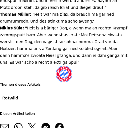
Endspui in Berlin. Und in Berlin werd a andrer FC Bayern am
Plotz drobn steh, da gib i Eich Briaf und Siegel drauf!"
Thomas Müller:
"Heit war ma z’lax, da brauch ma gar ned
drumrumredn. Und des stinkt ma scho aweng."
Niklas Süle:
"Heit is a bäriger Dog, a wenn ma an rechtn Krampf
zammgspuit ham. Aber wennst as erste Moi Deitscha Moasta
werst – den Dog, den vagisst so schnai nimma. Grad vor da
Hoibzeit hamma uns a Zeitlang gar ned so bled ogsait. Aber
dann hamma’s zwoate Heisl gfanga, und dann is dahi ganga mit
uns. Es war scho a recht a extrigs Spui."
Themen dieses Artikels
Rotwild
Diesen Artikel teilen