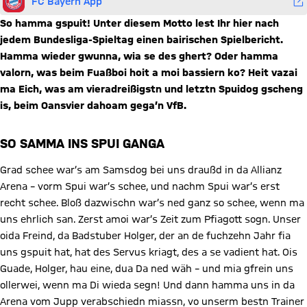
FC Bayern App
So hamma gspuit! Unter diesem Motto lest Ihr hier nach
jedem Bundesliga-Spieltag einen bairischen Spielbericht.
Hamma wieder gwunna, wia se des ghert? Oder hamma
valorn, was beim Fuaßboi hoit a moi bassiern ko? Heit vazai
ma Eich, was am vieradreißigstn und letztn Spuidog gscheng
is, beim Oansvier dahoam gega’n VfB.
SO SAMMA INS SPUI GANGA
Grad schee war’s am Samsdog bei uns draußd in da Allianz
Arena – vorm Spui war’s schee, und nachm Spui war’s erst
recht schee. Bloß dazwischn war’s ned ganz so schee, wenn ma
uns ehrlich san. Zerst amoi war’s Zeit zum Pfiagott sogn. Unser
oida Freind, da Badstuber Holger, der an de fuchzehn Jahr fia
uns gspuit hat, hat des Servus kriagt, des a se vadient hat. Ois
Guade, Holger, hau eine, dua Da ned wäh – und mia gfrein uns
ollerwei, wenn ma Di wieda segn! Und dann hamma uns in da
Arena vom Jupp verabschiedn miassn, vo unserm bestn Trainer