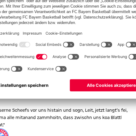
sl. Ja Kreizdeife, geht des ebba wieder in’d Hosn? Na, gwiß
 Aber in da Zwoarasibbzigstn lafft da Boi schee vom Thiago
t – und as Dreioans macht. Da war’d Mess dann gsunga, und mia
jetzad vorbei sei mit unserm Grant. In da Liga schnufen ma
 ma glei unsern nächstn Dreier mitgeh lassn. Samsdog dann
, dass jetzad ois schee ins Laffa kimmt bei uns.
 ned leicht fia meine Buam. Aber mia woitn, dass a jeda neinzg
’s guad hibracht. Des Dreioans war genau as richtige Ergebnis,
rne Scheefs vor uns histain und sogn, Leit, jetzt langt’s fei,
ma alle mitanand zammhoitn, dass zwischn uns koa Blattl
t."