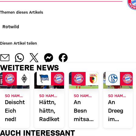
Themen dieses Artikels
Rotwild
Diesen Artikel teilen
WEITERE NEWS
SO HAMMA GSPUIT - 0:3 GEGEN GLADBACH
SO HAMMA GSPUIT - 0:2 IN BERLIN
SO HAMMA GSPUIT - 1:1 GEGEN AUGSBURG
SO HAMMA GSPUIT - 2:0 AUF SCHALKE
Deischt’s
Hättn,
An
An
Eich
hättn,
Besn
Dreeg
ned!
Radlkettn
mitsamt
im
da
Schachter
AUCH INTERESSANT
Butzfrau