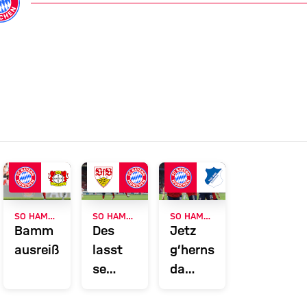
SO HAMMA GSPUIT - 3:1 GEGEN LEVERKUSEN
SO HAMMA GSPUIT - 3:0 IN STUTTGART
SO HAMMA GSPUIT - 3:1 GEGEN HOFFENHEIM
Bamm
Des
Jetz
ausreißn!
lasst
g’herns
se
da
l
guat o!
Katz!