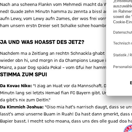
Nach ana scheena Flankn vom Mehmedi macht da Weghorst sei Hei
ned! Guade zehn Minutn hamma zu zennta a bissl an Fadn valorn.
aufn Lewy, vom Lewy aufn James, der wos frei vorm Heisl steh
ham unsern erstn Dreier seit Schalke schee hoambracht.
JA UND WAS HOASST DES JETZ?
Nachdem ma a Zeitlang an rechtn Schnackla ghabt ham, soitat’s 
wieder obn hi, und morgn in da Champions League in Athen woi
Mainz, a paar Dog späda Pokal – vom Gfui her hamma a guads Gfui
STIMMA ZUM SPUI
Da Kovac Niko:
"I ziag an Huat vor da Mannschaft. Des war gwiß
Minutn lang sei letzts Hemad fian FC Bayern gibt. Und des hamm
da gibt’s nix zum Deitln."
Da Kimmich Joshua:
"Oiso mia hat’s narrisch daugt, dass se unse
lasst’s amoi unserne Buam in Ruah! Da hast dann gmerkt, dass 
Bapier basst. I mecht scho moana, dass uns des olle guad doa ha