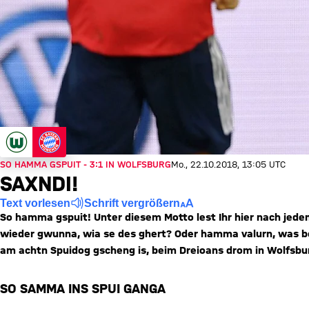
SO HAMMA GSPUIT - 3:1 IN WOLFSBURG
Mo., 22.10.2018, 13:05 UTC
SAXNDI!
Text vorlesen
Schrift vergrößern
So hamma gspuit! Unter diesem Motto lest Ihr hier nach jede
wieder gwunna, wia se des ghert? Oder hamma valurn, was be
am achtn Spuidog gscheng is, beim Dreioans drom in Wolfsbu
SO SAMMA INS SPUI GANGA