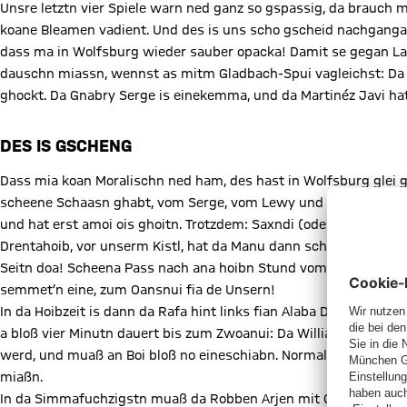
Unsre letztn vier Spiele warn ned ganz so gspassig, da brau
koane Bleamen vadient. Und des is uns scho gscheid nachganga
dass ma in Wolfsburg wieder sauber opacka! Damit se gegan Labb
dauschn miassn, wennst as mitm Gladbach-Spui vagleichst: Da 
ghockt. Da Gnabry Serge is einekemma, und da Martinéz Javi hat 
DES IS GSCHENG
Dass mia koan Moralischn ned ham, des hast in Wolfsburg glei 
scheene Schaasn ghabt, vom Serge, vom Lewy und vom James. Ab
und hat erst amoi ois ghoitn. Trotzdem: Saxndi (oder a Niedersa
Drentahoib, vor unserm Kistl, hat da Manu dann schee langsam 
Seitn doa! Scheena Pass nach ana hoibn Stund vom Mats aufn L
semmet’n eine, zum Oansnui fia de Unsern!
In da Hoibzeit is dann da Rafa hint links fian Alaba David ein
a bloß vier Minutn dauert bis zum Zwoanui: Da William vo Wolfs
werd, und muaß an Boi bloß no eineschiabn. Normalerweis is je
miaßn.
In da Simmafuchzigstn muaß da Robben Arjen mit Gaibrot nunta