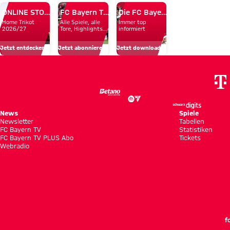
ONLINE STORE
FC Bayern TV PLUS
Die FC Bayern Apps
Home Trikot
Alle Spiele, alle
Immer top
2026/27
Tore, Highlights
informiert
und Emotionen
Jetzt entdecken
Jetzt abonnieren!
Jetzt downloaden!
News
Spiele
Newsletter
Tabellen
FC Bayern TV
Statistiken
FC Bayern TV PLUS Abo
Tickets
Webradio
f