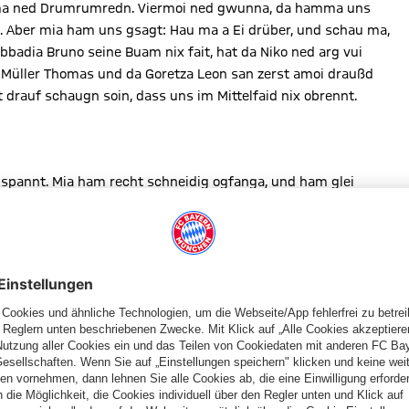
ch ma ned Drumrumredn. Viermoi ned gwunna, da hamma uns
. Aber mia ham uns gsagt: Hau ma a Ei drüber, und schau ma,
adia Bruno seine Buam nix fait, hat da Niko ned arg vui
Müller Thomas und da Goretza Leon san zerst amoi draußd
drauf schaugn soin, dass uns im Mittelfaid nix obrennt.
gspannt. Mia ham recht schneidig ogfanga, und ham glei
er da Casteels im Kastn vom VfL is ja a koa Haubndaucha,
xn di, mia san ja in Wolfsburg!), so woi ma unsre Bayern segn!
a was zum Doa kriagt – aber an Duschara hat’s auf da andern
ewy, da Thiago lasst’n pfenningguad durch, und da Lewy
ekemma, und mia ham koa bissl nachlassn. Und deswegn hat’s dann
burg kepfet vui z’kurz zum Casteels, da Lewy merkt, wos gspuit
tzad da Kad bissn, aber mia ham dann do no aweng ziddan
, und sechs Minutn drauf kassier ma pfeigrad as Zwoaoans.