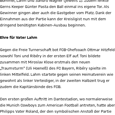
Bommel, Lahm und Sandro Wagner (jeweils 1). Zudem lenkte
Gerns Keeper Günter Pasta den Ball einmal ins eigene Tor. Als
Gewinner gingen aber auch die Gastgeber vom Platz. Dank der
Einnahmen aus der Partie kann der Kreisligist nun mit dem
dringend benötigten Kabinen-Ausbau beginnen.
Ehre für Vater Lahm
Gegen die Freie Turnerschaft bot FCB-Chefcoach Ottmar Hitzfeld
sowohl Toni und Ribéry in der ersten Elf auf. Toni bildete
zusammen mit Miroslav Klose erstmals den neuen
„Traumsturm“ (Uli Hoeneß) des FC Bayern, Ribéry spielte im
linken Mittelfeld. Lahm startete gegen seinen Heimatverein wie
gewohnt als linker Verteidiger, in der zweiten Halbzeit trug er
zudem die Kapitänsbinde des FCB.
Den ersten großen Auftritt im Dantestadion, wo normalerweise
die Munich Cowboys zum American Football antreten, hatte aber
Philipps Vater Roland, der den symbolischen Anstoß der Partie