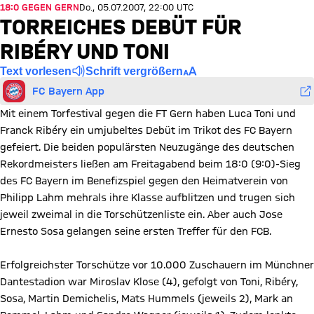
18:0 GEGEN GERN
Do., 05.07.2007, 22:00 UTC
TORREICHES DEBÜT FÜR
RIBÉRY UND TONI
Text vorlesen
Schrift vergrößern
FC Bayern App
Mit einem Torfestival gegen die FT Gern haben Luca Toni und
Franck Ribéry ein umjubeltes Debüt im Trikot des FC Bayern
gefeiert. Die beiden populärsten Neuzugänge des deutschen
Rekordmeisters ließen am Freitagabend beim 18:0 (9:0)-Sieg
des FC Bayern im Benefizspiel gegen den Heimatverein von
Philipp Lahm mehrals ihre Klasse aufblitzen und trugen sich
jeweil zweimal in die Torschützenliste ein. Aber auch Jose
Ernesto Sosa gelangen seine ersten Treffer für den FCB.
Erfolgreichster Torschütze vor 10.000 Zuschauern im Münchner
Dantestadion war Miroslav Klose (4), gefolgt von Toni, Ribéry,
Sosa, Martin Demichelis, Mats Hummels (jeweils 2), Mark an