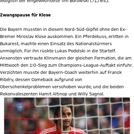
lediglich der eingewechselte Tim Borowski (71./85.).
Zwangspause für Klose
Die Bayern mussten in diesem Nord-Süd-Gipfel ohne den Ex-
Bremer Miroslav Klose auskommen. Ein Pferdekuss, erlitten in
Bukarest, machte einen Einsatz des Nationalstürmers
unmöglich. Für ihn rückte Lukas Podolski in die Startelf.
Ansonsten vertraute Klinsmann der gleichen Formation, die am
Mittwoch den 1:0-Sieg zum Champions-League-Auftakt einfuhr.
Verzichten musste der Bayern-Coach weiterhin auf Franck
Ribéry, dessen Comeback aufgrund von
Oberschenkelproblemen verschoben wurde, und die beiden
Rekonvaleszenten Hamit Altinop und Willy Sagnol.