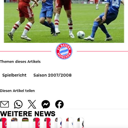
Themen dieses Artikels
Spielbericht
Saison 2007/2008
Diesen Artikel teilen
WEITERE NEWS
JETZT INFORMIEREN
AUDI SUMMER TOUR 2026
ABSCHLUSS DER ASIENTOUR
NACH AUDI FOOTBALL SUMMIT
SIEG IN BRANDENBURG