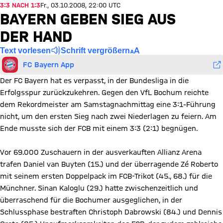
3:3 NACH 1:3
Fr., 03.10.2008, 22:00 UTC
BAYERN GEBEN SIEG AUS
DER HAND
Text vorlesen
Schrift vergrößern
FC Bayern App
Der FC Bayern hat es verpasst, in der Bundesliga in die
Erfolgsspur zurückzukehren. Gegen den VfL Bochum reichte
dem Rekordmeister am Samstagnachmittag eine 3:1-Führung
nicht, um den ersten Sieg nach zwei Niederlagen zu feiern. Am
Ende musste sich der FCB mit einem 3:3 (2:1) begnügen.
Vor 69.000 Zuschauern in der ausverkauften Allianz Arena
trafen Daniel van Buyten (15.) und der überragende Zé Roberto
mit seinem ersten Doppelpack im FCB-Trikot (45., 68.) für die
Münchner. Sinan Kaloglu (29.) hatte zwischenzeitlich und
überraschend für die Bochumer ausgeglichen, in der
Schlussphase bestraften Christoph Dabrowski (84.) und Dennis