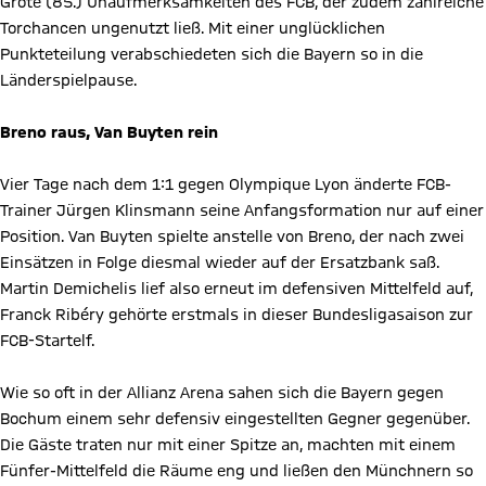
Grote (85.) Unaufmerksamkeiten des FCB, der zudem zahlreiche
Torchancen ungenutzt ließ. Mit einer unglücklichen
Punkteteilung verabschiedeten sich die Bayern so in die
Länderspielpause.
Breno raus, Van Buyten rein
Vier Tage nach dem 1:1 gegen Olympique Lyon änderte FCB-
Trainer Jürgen Klinsmann seine Anfangsformation nur auf einer
Position. Van Buyten spielte anstelle von Breno, der nach zwei
Einsätzen in Folge diesmal wieder auf der Ersatzbank saß.
Martin Demichelis lief also erneut im defensiven Mittelfeld auf,
Franck Ribéry gehörte erstmals in dieser Bundesligasaison zur
FCB-Startelf.
Wie so oft in der Allianz Arena sahen sich die Bayern gegen
Bochum einem sehr defensiv eingestellten Gegner gegenüber.
Die Gäste traten nur mit einer Spitze an, machten mit einem
Fünfer-Mittelfeld die Räume eng und ließen den Münchnern so