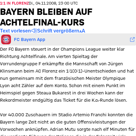
1:1 IN FLORENZ
Di., 04.11.2008, 23:00 UTC
BAYERN BLEIBEN AUF
ACHTELFINAL-KURS
Text vorlesen
Schrift vergrößern
FC Bayern App
Der FC Bayern steuert in der Champions League weiter klar
Richtung Achtelfinale. Am vierten Spieltag der
Vorrundengruppe F erkämpfte die Mannschaft von Jürgen
Klinsmann beim AC Florenz ein 1:1(0:1)-Unentschieden und hat
nun gemeinsam mit dem französischen Meister Olympique
Lyon acht Zähler auf dem Konto. Schon mit einem Punkt im
Heimspiel gegen Steaua Bukarest in drei Wochen kann der
Rekordmeister endgültig das Ticket für die K.o.-Runde lösen.
Vor 40.000 Zuschauern im Stadio Artemio Franchi konnten die
Bayern lange Zeit nicht an die guten Offensivleistungen der
Vorwochen anknüpfen. Adrian Mutu sorgte nach elf Minuten für