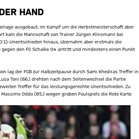
 DER HAND
ederlage ausgebaut, im Kampf um die Herbstmeisterschaft aber
gart kam die Mannschaft von Trainer Jürgen Klinsmann bei
 (0:1)-Unentschieden hinaus, übernahm aber erstmals die
g gegen den FC Schalke 04 antritt und mindestens einen Punkt
n lag der FCB zur Halbzeitpause durch Sami Khediras Treffer in
 Luca Toni (66.) drehten nach dem Seitenwechsel die Partie
zweiten Treffer für das leistungsgerechte Unentschieden. Zu
 Massimo Oddo (85.) wegen groben Foulspiels die Rote Karte