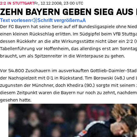
2:2 IN STUTTGART
Fr., 12.12.2008, 23:00 UTC
ZEHN BAYERN GEBEN SIEG AUS
Text vorlesen
Schrift vergrößern
Der FC Bayern hat seine Serie auf elf Bundesligaspiele ohne Ni
einen kleinen Rückschlag erlitten. Im Südgipfel beim VfB Stutt
dessen Rückkehr an die alte Wirkungsstätte nicht über ein 2:2
Tabellenführung vor Hoffenheim, das allerdings erst am Sonnta
braucht, um als Spitzenreiter in die Winterpause zu gehen.
Vor 54.800 Zuschauern im ausverkauften Gottlieb-Daimler-Stadio
der Nachspielzeit mit 0:1 in Rückstand. Tim Borowski (48.) und
zugunsten der Münchner, doch Khedira (90.) sorgte mit seinem 
diesem Zeitpunkt waren die Bayern nur noch zu zehnt, nachdem
gesehen hatte.