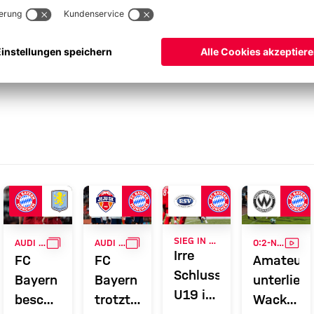
GALLERIE
GALLERIE
VID
SIEG IN BRANDENBURG
AUDI FOOTBALL SUMMIT
AUDI FOOTBALL SUMMIT
0:2-NIEDERLAGE
Irre
FC
FC
Amateure
Schlussphase:
Bayern
Bayern
unterlieg
U19 in
beschließt
trotzt
Wacker
zweiter