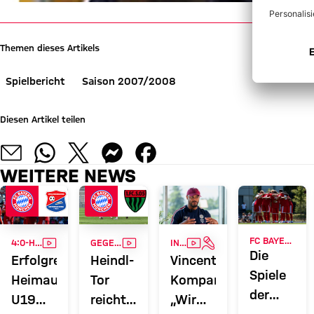
Themen dieses Artikels
Spielbericht
Saison 2007/2008
Diesen Artikel teilen
WEITERE NEWS
VIDEO
VIDEO
VIDEO
INTERVIEW
FC BAYERN TV PLUS
4:0-HEIMSIEG
GEGEN SCHWEINFURT
INTERVIEW
Die
Erfolgreicher
Heindl-
Vincent
Spiele
Heimauftakt:
Tor
Kompany:
der
U19
reicht
„Wir
U19