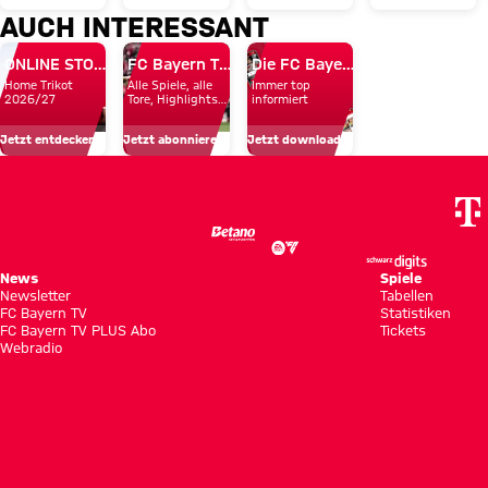
bezwingt
nicht
sind
AUCH INTERESSANT
des FC
Unterhaching
zum
eine
Bayern
ONLINE STORE
FC Bayern TV PLUS
Die FC Bayern Apps
deutlich
Sieg:
Mannschaft,
Home Trikot
Alle Spiele, alle
Immer top
im
Amateure
die
2026/27
Tore, Highlights
informiert
und Emotionen
Livestrea
holen
ohne
Jetzt entdecken
Jetzt abonnieren!
Jetzt downloaden!
ersten
Angst
Saisonpunkt
spielt“
News
Spiele
Newsletter
Tabellen
FC Bayern TV
Statistiken
FC Bayern TV PLUS Abo
Tickets
Webradio