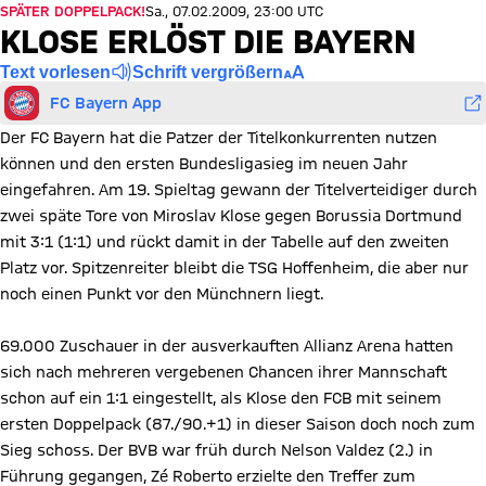
SPÄTER DOPPELPACK!
Sa., 07.02.2009, 23:00 UTC
KLOSE ERLÖST DIE BAYERN
Text vorlesen
Schrift vergrößern
FC Bayern App
Der FC Bayern hat die Patzer der Titelkonkurrenten nutzen
können und den ersten Bundesligasieg im neuen Jahr
eingefahren. Am 19. Spieltag gewann der Titelverteidiger durch
zwei späte Tore von Miroslav Klose gegen Borussia Dortmund
mit 3:1 (1:1) und rückt damit in der Tabelle auf den zweiten
Platz vor. Spitzenreiter bleibt die TSG Hoffenheim, die aber nur
noch einen Punkt vor den Münchnern liegt.
69.000 Zuschauer in der ausverkauften Allianz Arena hatten
sich nach mehreren vergebenen Chancen ihrer Mannschaft
schon auf ein 1:1 eingestellt, als Klose den FCB mit seinem
ersten Doppelpack (87./90.+1) in dieser Saison doch noch zum
Sieg schoss. Der BVB war früh durch Nelson Valdez (2.) in
Führung gegangen, Zé Roberto erzielte den Treffer zum