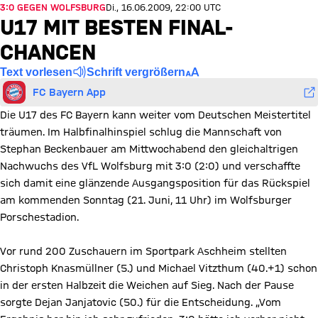
3:0 GEGEN WOLFSBURG
Di., 16.06.2009, 22:00 UTC
U17 MIT BESTEN FINAL-
CHANCEN
Text vorlesen
Schrift vergrößern
FC Bayern App
Die U17 des FC Bayern kann weiter vom Deutschen Meistertitel
träumen. Im Halbfinalhinspiel schlug die Mannschaft von
Stephan Beckenbauer am Mittwochabend den gleichaltrigen
Nachwuchs des VfL Wolfsburg mit 3:0 (2:0) und verschaffte
sich damit eine glänzende Ausgangsposition für das Rückspiel
am kommenden Sonntag (21. Juni, 11 Uhr) im Wolfsburger
Porschestadion.
Vor rund 200 Zuschauern im Sportpark Aschheim stellten
Christoph Knasmüllner (5.) und Michael Vitzthum (40.+1) schon
in der ersten Halbzeit die Weichen auf Sieg. Nach der Pause
sorgte Dejan Janjatovic (50.) für die Entscheidung. „Vom