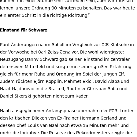
können mit einer Stunde sehr zufrieden sein, aber wir müssen
lernen, unsere Ordnung 90 Minuten zu behalten. Das war heute
ein erster Schritt in die richtige Richtung.“
Einstand für Schwarz
Fünf Änderungen nahm Scholl im Vergleich zur 0:6-Klatsche in
der Vorwoche bei Carl Zeiss Jena vor. Die wohl wichtigste:
Neuzugang Danny Schwarz gab seinen Einstand im zentralen
defensiven Mittelfeld und sorgte mit seiner großen Erfahrung
gleich für mehr Ruhe und Ordnung im Spiel der jungen Elf.
Zudem rückten Björn Kopplin, Mehmet Ekici, David Alaba und
Nazif Hajdarovic in die Startelf, Routinier Christian Saba und
Daniel Sikorski gehörten nicht zum Kader.
Nach ausgeglichener Anfangsphase übernahm der FCB II unter
den kritischen Blicken von Ex-Trainer Hermann Gerland und
dessen Chef Louis van Gaal nach etwa 15 Minuten mehr und
mehr die Initiative. Die Reserve des Rekordmeisters zeigte die