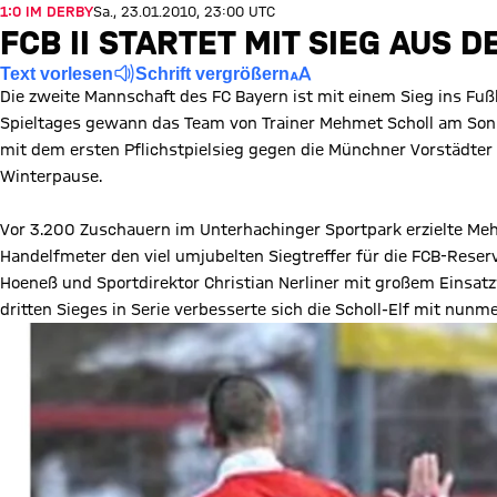
1:0 IM DERBY
Sa., 23.01.2010, 23:00 UTC
FCB II STARTET MIT SIEG AUS 
Text vorlesen
Schrift vergrößern
Die zweite Mannschaft des FC Bayern ist mit einem Sieg ins Fußb
Spieltages gewann das Team von Trainer Mehmet Scholl am Sonn
mit dem ersten Pflichstpielsieg gegen die Münchner Vorstädter 
Winterpause.
Vor 3.200 Zuschauern im Unterhachinger Sportpark erzielte Meh
Handelfmeter den viel umjubelten Siegtreffer für die FCB-Reserv
Hoeneß und Sportdirektor Christian Nerliner mit großem Einsatz
dritten Sieges in Serie verbesserte sich die Scholl-Elf mit nunm