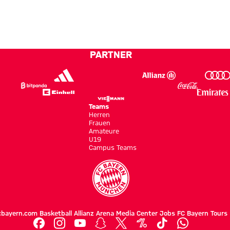
Belohnung
Runde
und
e
zu
gewinnt
bekommen“
gegen
Jeju SK
PARTNER
FC mit
2:1
Teams
Herren
Frauen
Amateure
U19
Campus Teams
cbayern.com
Basketball
Allianz Arena
Media Center
Jobs
FC Bayern Tours