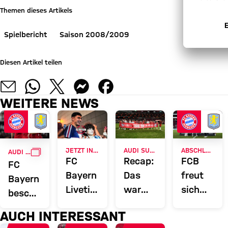
Themen dieses Artikels
Spielbericht
Saison 2008/2009
Diesen Artikel teilen
WEITERE NEWS
GALLERIE
JETZT INFORMIEREN
AUDI SUMMER TOUR 2026
ABSCHLUSS DER ASIENTOUR
AUDI FOOTBALL SUMMIT
FC
Recap:
FCB
FC
Bayern
Das
freut
Bayern
Liveticker:
war
sich
beschließt
Alle
der
über
Audi
AUCH INTERESSANT
Infos
Freitag
Testspiels
Summer