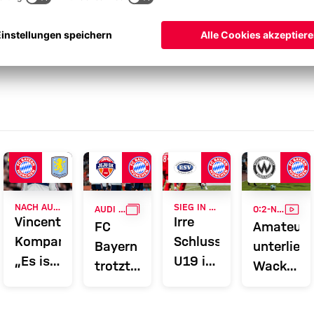
GALLERIE
VID
NACH AUDI FOOTBALL SUMMIT
SIEG IN BRANDENBURG
AUDI FOOTBALL SUMMIT
0:2-NIEDERLAGE
Vincent
Irre
FC
Amateure
Kompany:
Schlussphase:
Bayern
unterlieg
„Es ist
U19 in
trotzt
Wacker
schön,
zweiter
großer
Burghaus
iege,
eine
Pokal-
Hitze