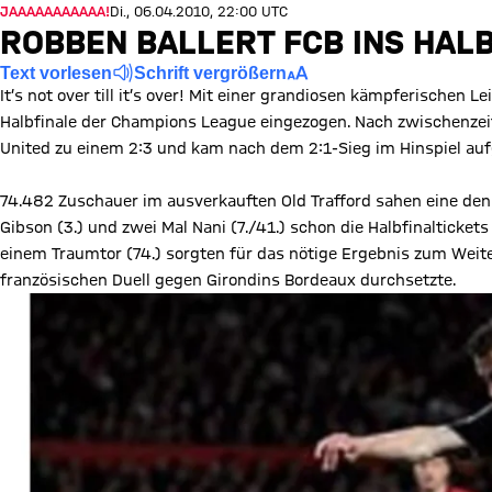
JAAAAAAAAAAA!
Di., 06.04.2010, 22:00 UTC
ROBBEN BALLERT FCB INS HAL
Text vorlesen
Schrift vergrößern
It’s not over till it’s over! Mit einer grandiosen kämpferischen 
Halbfinale der Champions League eingezogen. Nach zwischenze
United zu einem 2:3 und kam nach dem 2:1-Sieg im Hinspiel au
74.482 Zuschauer im ausverkauften Old Trafford sahen eine den
Gibson (3.) und zwei Mal Nani (7./41.) schon die Halbfinaltickets
einem Traumtor (74.) sorgten für das nötige Ergebnis zum Weit
französischen Duell gegen Girondins Bordeaux durchsetzte.