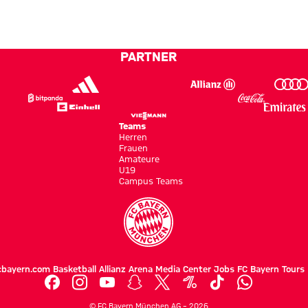
empfangen
gewinnt
Schweinfurt
gegen
Jeju SK
PARTNER
FC mit
2:1
Teams
Herren
Frauen
Amateure
U19
Campus Teams
cbayern.com
Basketball
Allianz Arena
Media Center
Jobs
FC Bayern Tours
©
FC Bayern München AG
–
2026