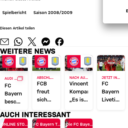
Spielbericht
Saison 2008/2009
Diesen Artikel teilen
WEITERE NEWS
GALLERIE
ABSCHLUSS DER ASIENTOUR
NACH AUDI FOOTBALL SUMMIT
JETZT INFORMIEREN
AUDI FOOTBALL SUMMIT
FCB
Vincent
FC
FC
freut
Kompany:
Bayern
Bayern
sich
„Es ist
Liveticker:
beschließt
über
schön,
Alle
Audi
AUCH INTERESSANT
Testspielsiege,
eine
Infos
Summer
Rekord-
Belohnung
rund
ONLINE STORE
FC Bayern TV PLUS
Die FC Bayern Apps
Tour