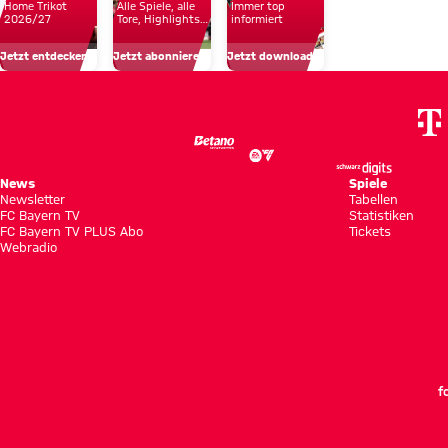
Home Trikot
Alle Spiele, alle
Immer top
Reichweite
zu
um
mit
2026/27
Tore, Highlights
informiert
und Emotionen
und
bekommen“
unsere
Testspielsieg
Jetzt entdecken
Jetzt abonnieren!
Jetzt downloaden!
Fan-
Profis
Nähe
News
Spiele
Newsletter
Tabellen
FC Bayern TV
Statistiken
FC Bayern TV PLUS Abo
Tickets
Webradio
f