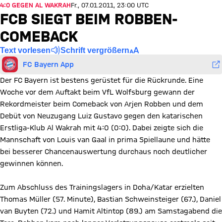
4:0 GEGEN AL WAKRAH
Fr., 07.01.2011, 23:00 UTC
FCB SIEGT BEIM ROBBEN-
COMEBACK
Text vorlesen
Schrift vergrößern
FC Bayern App
Der FC Bayern ist bestens gerüstet für die Rückrunde. Eine
Woche vor dem Auftakt beim VfL Wolfsburg gewann der
Rekordmeister beim Comeback von Arjen Robben und dem
Debüt von Neuzugang Luiz Gustavo gegen den katarischen
Erstliga-Klub Al Wakrah mit 4:0 (0:0). Dabei zeigte sich die
Mannschaft von Louis van Gaal in prima Spiellaune und hätte
bei besserer Chancenauswertung durchaus noch deutlicher
gewinnen können.
Zum Abschluss des Trainingslagers in Doha/Katar erzielten
Thomas Müller (57. Minute), Bastian Schweinsteiger (67.), Daniel
van Buyten (72.) und Hamit Altintop (89.) am Samstagabend die